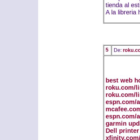
tienda al es
A la libreri
5
De:
roku.c
best web h
roku.com/l
roku.com/l
espn.com/a
mcafee.com
espn.com/a
garmin upd
Dell printe
xfinity.com