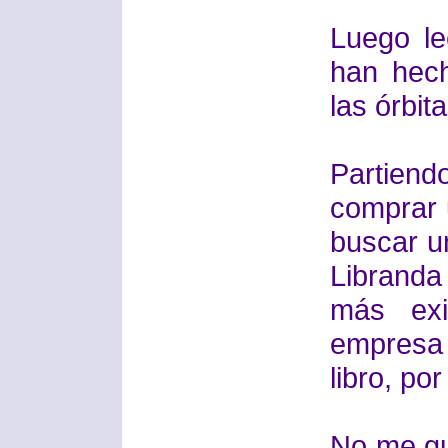
Luego le
han hech
las órbita
Partien
comprar u
buscar un
Librand
más exi
empresa
libro, por
No me gus