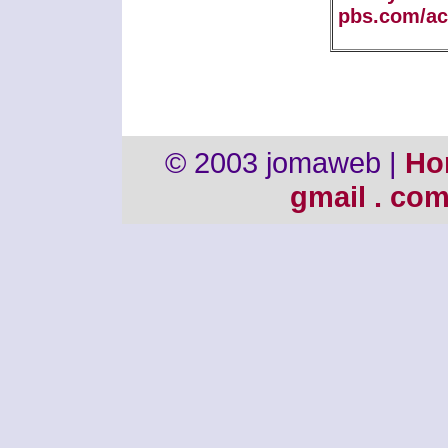
pbs.com/ac
© 2003 jomaweb |
Ho
gmail . co