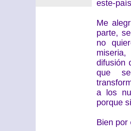
este-paí
Me alegr
parte, s
no quie
miseria
difusión
que se
transfor
a los n
porque si
Bien por 