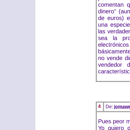
comentan q
dinero" (au
de euros) e
una especie
las verdade
sea la pro
electrónicos
básicamente
no vende dir
vendedor d
característi
4
De:
jomaw
Pues peor m
Yo quiero 