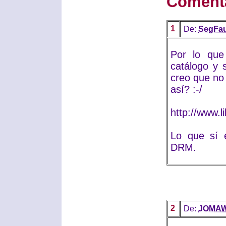
Coment
1
De:
SegFau
Por lo que
catálogo y 
creo que no 
así? :-/
http://www.l
Lo que sí 
DRM.
2
De:
JOMA