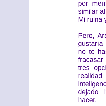
por men
similar a
Mi ruina 
Pero, Ar
gustaría 
no te h
fracasar
tres opc
realida
inteligen
dejado 
hacer.