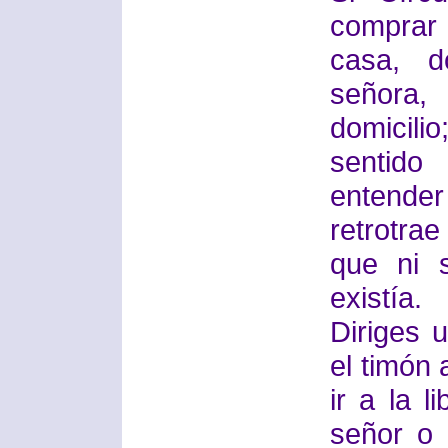
comprar 
casa, 
señora,
domicili
sentid
entender
retrotrae
que ni s
existía.
Diriges
el timón 
ir a la 
señor o