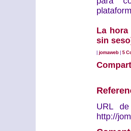
para c
plataform
La hora
sin seso
|
jomaweb
|
5 C
Compart
Referen
URL de 
http://j