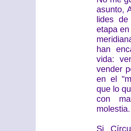
asunto, 
lides de
etapa en 
meridian
han enc
vida: v
vender p
en el "
que lo q
con ma
molestia.
Si Círc