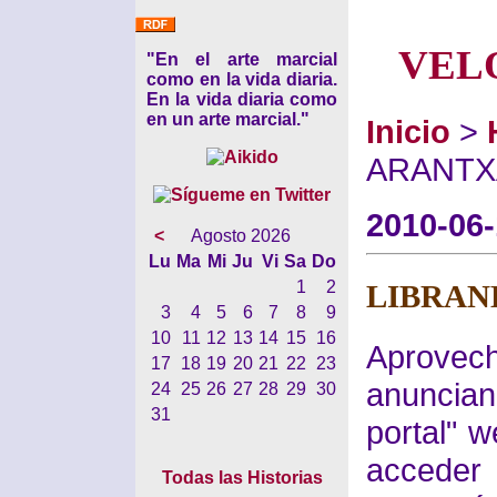
VEL
"En el arte marcial
como en la vida diaria.
En la vida diaria como
en un arte marcial."
Inicio
>
ARANTX
2010-06-
<
Agosto 2026
Lu
Ma
Mi
Ju
Vi
Sa
Do
1
2
LIBRAN
3
4
5
6
7
8
9
10
11
12
13
14
15
16
Aprovec
17
18
19
20
21
22
23
anuncian
24
25
26
27
28
29
30
31
portal" 
acceder 
Todas las Historias