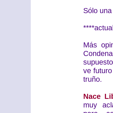
Sólo una
****actua
Más opin
Conden
supuesto
ve futuro
truño.
Nace Li
muy acl