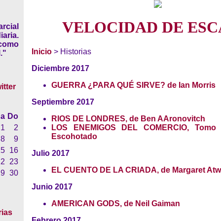
VELOCIDAD DE ESC
rcial
iaria.
 como
Inicio
> Historias
."
Diciembre 2017
GUERRA ¿PARA QUÉ SIRVE? de Ian Morris
Septiembre 2017
a
Do
RIOS DE LONDRES, de Ben AAronovitch
LOS ENEMIGOS DEL COMERCIO, Tomo II
1
2
Escohotado
8
9
15
16
Julio 2017
22
23
EL CUENTO DE LA CRIADA, de Margaret At
29
30
Junio 2017
AMERICAN GODS, de Neil Gaiman
rias
Febrero 2017