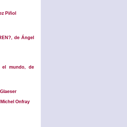
z Piñol
N?, de Ángel
 el mundo, de
Glaeser
ichel Onfray