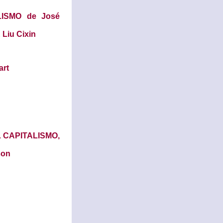
ISMO de José
iu Cixin
art
L CAPITALISMO,
son