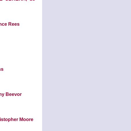
nce Rees
ss
y Beevor
stopher Moore