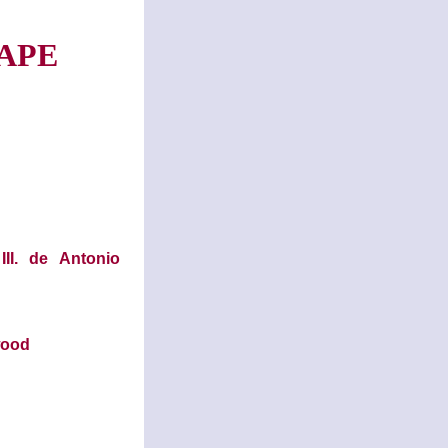
APE
I. de Antonio
wood