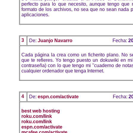
perfecto para lo que necesito, aunque tengo que 
formato de los archivos, no sea que no sean nada p
aplicaciones.
3
De:
Juanjo Navarro
Fecha:
20
Cada página la crea como un ficherito plano. No se
que te refieres. Yo tengo puesto un dokuwiki en mi
contraseña) con lo que tengo mi "cuaderno de notas
cualquier ordenador que tenga Internet.
4
De:
espn.com/activate
Fecha:
2
best web hosting
roku.com/link
roku.com/link
espn.com/activate
mcafee.com/activate