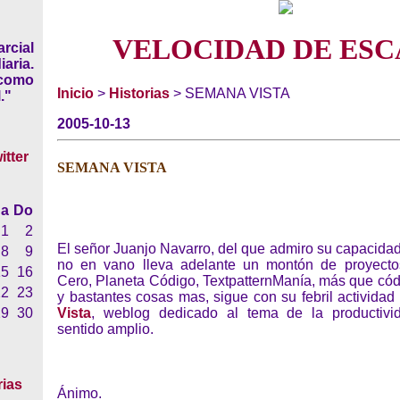
VELOCIDAD DE ESC
rcial
iaria.
 como
Inicio
>
Historias
> SEMANA VISTA
."
2005-10-13
SEMANA VISTA
a
Do
1
2
El señor Juanjo Navarro, del que admiro su capacidad
8
9
no en vano lleva adelante un montón de proyecto
15
16
Cero, Planeta Código, TextpatternManía, más que códi
22
23
y bastantes cosas mas, sigue con su febril actividad
29
30
Vista
, weblog dedicado al tema de la productivi
sentido amplio.
rias
Ánimo.