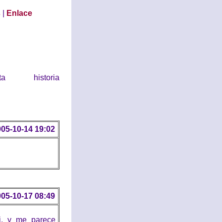
s
|
Enlace
historia
05-10-14 19:02
05-10-17 08:49
i, y me parece