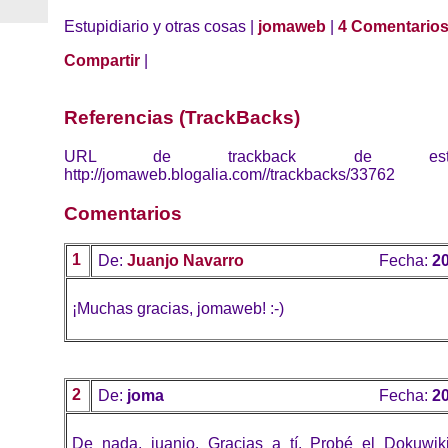
Estupidiario y otras cosas |
jomaweb
|
4 Comentario
Compartir
|
Referencias (TrackBacks)
URL de trackback de esta 
http://jomaweb.blogalia.com//trackbacks/33762
Comentarios
1
De:
Juanjo Navarro
Fecha:
20
¡Muchas gracias, jomaweb! :-)
2
De:
joma
Fecha:
20
De nada, juanjo. Gracias a tí. Probé el Dokuwik