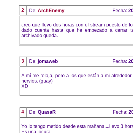
2
De:
ArchEnemy
Fecha:
20
creo que llevo dos horas con el stream puesto de f
dado cuenta hasta que he empezado a cerrar tabs
archivado queda.
3
De:
jomaweb
Fecha:
20
A mí me relaja, pero a los que están a mi alrededor
nervios. (guay)
XD
4
De:
QuasaR
Fecha:
2
Yo lo tengo metido desde esta mañana....llevo 3 hor
Es una locura....