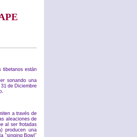
APE
 tibetanos están
ner sonando una
l 31 de Diciembre
o.
iten a través de
sas aleaciones de
e al ser frotadas
a) producen una
da "singing Bowl"