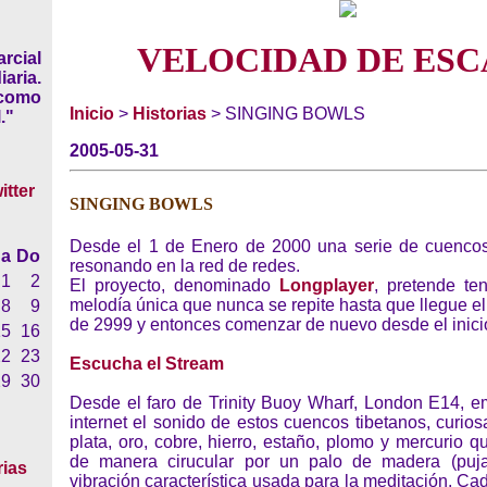
VELOCIDAD DE ESC
rcial
iaria.
 como
Inicio
>
Historias
> SINGING BOWLS
."
2005-05-31
SINGING BOWLS
Desde el 1 de Enero de 2000 una serie de cuencos
a
Do
resonando en la red de redes.
1
2
El proyecto, denominado
Longplayer
, pretende te
melodía única que nunca se repite hasta que llegue e
8
9
de 2999 y entonces comenzar de nuevo desde el inici
15
16
22
23
Escucha el Stream
29
30
Desde el faro de Trinity Buoy Wharf, London E14, em
internet el sonido de estos cuencos tibetanos, curio
plata, oro, cobre, hierro, estaño, plomo y mercurio qu
de manera cirucular por un palo de madera (puj
rias
vibración característica usada para la meditación. Ca