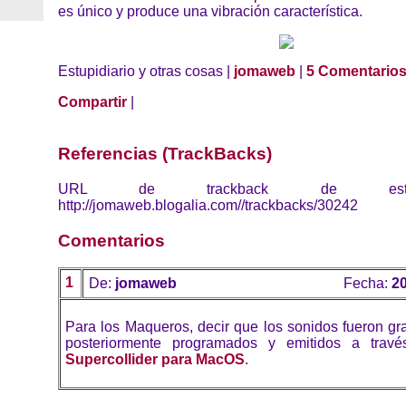
es único y produce una vibración característica.
Estupidiario y otras cosas |
jomaweb
|
5 Comentario
Compartir
|
Referencias (TrackBacks)
URL de trackback de esta 
http://jomaweb.blogalia.com//trackbacks/30242
Comentarios
1
De:
jomaweb
Fecha:
20
Para los Maqueros, decir que los sonidos fueron gr
posteriormente programados y emitidos a travé
Supercollider para MacOS
.