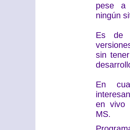
pese a 
ningún si
Es de 
versione
sin tene
desarroll
En cua
interesa
en vivo
MS.
Progra