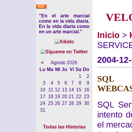
VEL
"En el arte marcial
como en la vida diaria.
En la vida diaria como
en un arte marcial."
Inicio
>
SERVIC
2004-12
<
Agosto 2026
Lu
Ma
Mi
Ju
Vi
Sa
Do
1
2
SQL R
3
4
5
6
7
8
9
WEBCA
10
11
12
13
14
15
16
17
18
19
20
21
22
23
SQL Serv
24
25
26
27
28
29
30
31
intento d
el merca
Todas las Historias