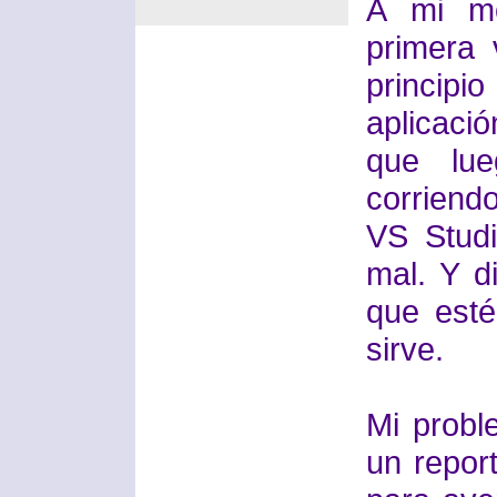
A mi mo
primera 
principi
aplicaci
que lue
corriend
VS Stud
mal. Y d
que est
sirve.
Mi prob
un repor