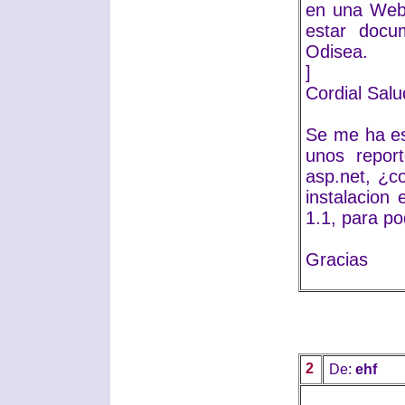
en una Web
estar docu
Odisea.
]
Cordial Sal
Se me ha es
unos repor
asp.net, ¿c
instalacion
1.1, para po
Gracias
2
De:
ehf