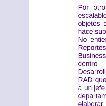
Por otr
escalab
objetos 
hace supe
No enti
Reporte
Busines
dentro
Desarrol
RAD que
a un jefe
departa
elabora