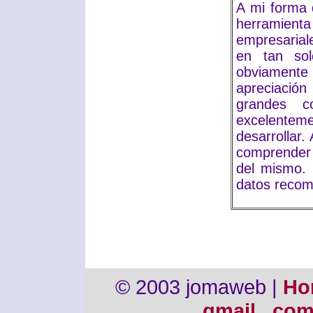
A mi forma 
herramienta
empresarial
en tan sol
obviamente 
apreciació
grandes c
excelentem
desarrollar
comprender 
del mismo. 
datos recom
© 2003 jomaweb |
Ho
gmail . co