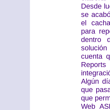
Desde lu
se acabó
el cach
para rep
dentro 
solución
cuenta q
Report
integraci
Algún dí
que pasa
que perm
Web ASP