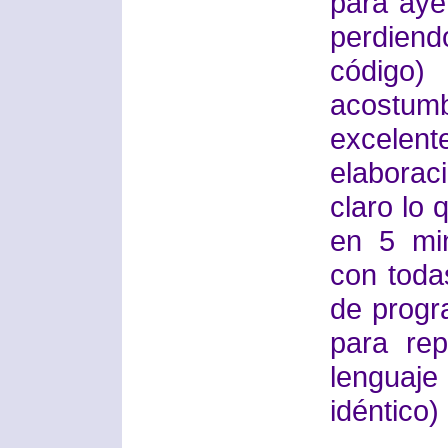
para aye
perdien
código)
acostumb
excele
elabora
claro lo 
en 5 min
con toda
de progr
para re
lenguaj
idéntico)