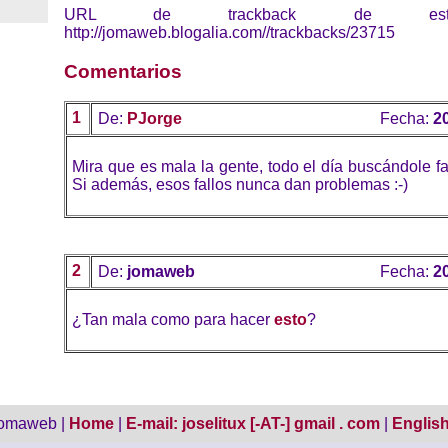
URL de trackback de esta 
http://jomaweb.blogalia.com//trackbacks/23715
Comentarios
1
De:
PJorge
Fecha:
2
Mira que es mala la gente, todo el día buscándole fal
Si además, esos fallos nunca dan problemas :-)
2
De:
jomaweb
Fecha:
2
¿Tan mala como para hacer
esto
?
jomaweb |
Home
|
E-mail: joselitux [-AT-] gmail . com
|
English