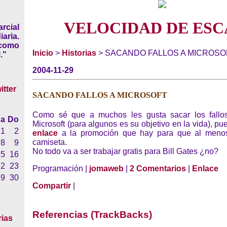
VELOCIDAD DE ESC
rcial
iaria.
 como
Inicio
>
Historias
> SACANDO FALLOS A MICROSO
."
2004-11-29
SACANDO FALLOS A MICROSOFT
Como sé que a muchos les gusta sacar los fallos
a
Do
Microsoft (para algunos es su objetivo en la vida), p
1
2
enlace
a la promoción que hay para que al meno
camiseta.
8
9
No todo va a ser trabajar gratis para Bill Gates ¿no?
15
16
22
23
Programación |
jomaweb
|
2 Comentarios
|
Enlace
29
30
Compartir
|
Referencias (TrackBacks)
rias