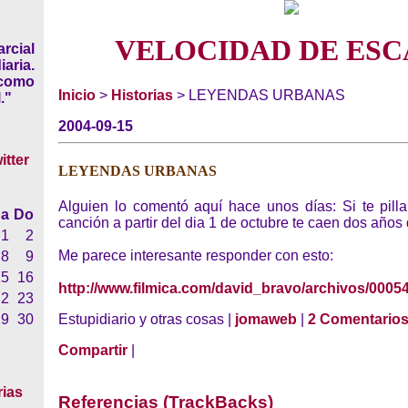
VELOCIDAD DE ESC
rcial
iaria.
 como
Inicio
>
Historias
> LEYENDAS URBANAS
."
2004-09-15
LEYENDAS URBANAS
Alguien lo comentó aquí hace unos días: Si te pill
a
Do
canción a partir del dia 1 de octubre te caen dos años 
1
2
Me parece interesante responder con esto:
8
9
15
16
http://www.filmica.com/david_bravo/archivos/0005
22
23
29
30
Estupidiario y otras cosas |
jomaweb
|
2 Comentario
Compartir
|
rias
Referencias (TrackBacks)