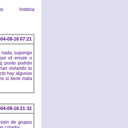
historia
04-09-16 07:21
de nada, supongo
por el emule o
 q punto podrán
rian violando tu
ecto hay algunas
o si tiene mala
04-09-16 21:32
esión de grupos
n colador.