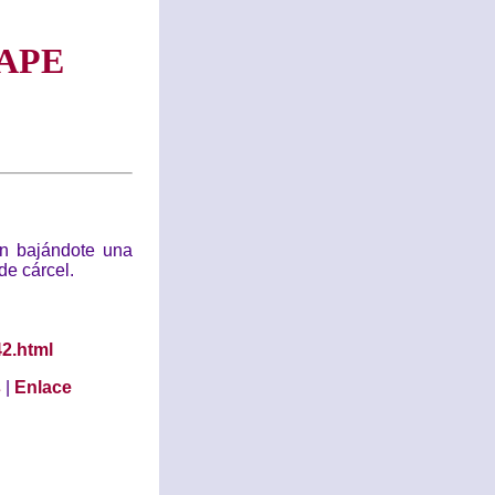
APE
an bajándote una
de cárcel.
42.html
s
|
Enlace