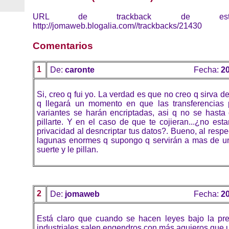
URL de trackback de esta 
http://jomaweb.blogalia.com//trackbacks/21430
Comentarios
1
De:
caronte
Fecha:
20
Si, creo q fui yo. La verdad es que no creo q sirva 
q llegará un momento en que las transferencias 
variantes se harán encriptadas, asi q no se hasta
pillarte. Y en el caso de que te cojieran...¿no esta
privacidad al desncriptar tus datos?. Bueno, al resp
lagunas enormes q supongo q servirán a mas de un
suerte y le pillan.
2
De:
jomaweb
Fecha:
20
Está claro que cuando se hacen leyes bajo la pr
industriales salen engendros con más agujeros que u