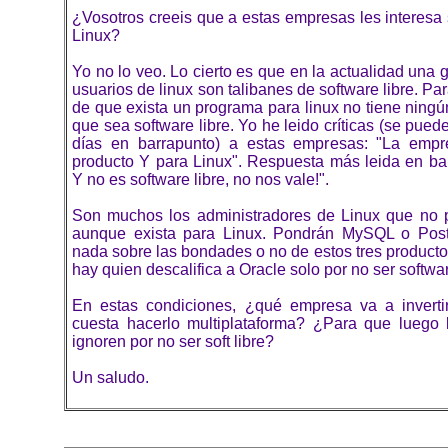
¿Vosotros creeis que a estas empresas les interesa
Linux?
Yo no lo veo. Lo cierto es que en la actualidad una 
usuarios de linux son talibanes de software libre. Pa
de que exista un programa para linux no tiene ning
que sea software libre. Yo he leido críticas (se pued
días en barrapunto) a estas empresas: "La emp
producto Y para Linux". Respuesta más leida en bar
Y no es software libre, no nos vale!".
Son muchos los administradores de Linux que no 
aunque exista para Linux. Pondrán MySQL o Post
nada sobre las bondades o no de estos tres producto
hay quien descalifica a Oracle solo por no ser softwar
En estas condiciones, ¿qué empresa va a inverti
cuesta hacerlo multiplataforma? ¿Para que luego l
ignoren por no ser soft libre?
Un saludo.