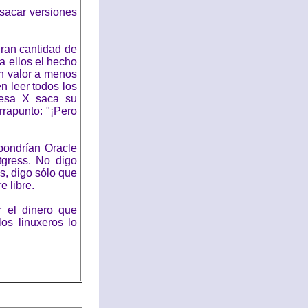
 sacar versiones
gran cantidad de
ra ellos el hecho
ún valor a menos
en leer todos los
resa X saca su
rapunto: "¡Pero
pondrían Oracle
gress. No digo
s, digo sólo que
e libre.
r el dinero que
os linuxeros lo