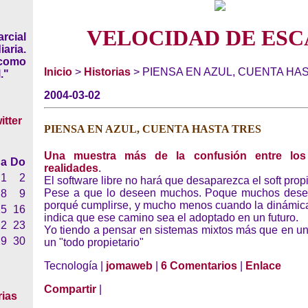
VELOCIDAD DE ESC
rcial
iaria.
 como
Inicio
>
Historias
> PIENSA EN AZUL, CUENTA HA
."
2004-03-02
PIENSA EN AZUL, CUENTA HASTA TRES
Una muestra más de la confusión entre los
a
Do
realidades
.
1
2
El software libre no hará que desaparezca el soft propi
Pese a que lo deseen muchos. Poque muchos desee
8
9
porqué cumplirse, y mucho menos cuando la dinámic
15
16
indica que ese camino sea el adoptado en un futuro.
22
23
Yo tiendo a pensar en sistemas mixtos más que en un 
29
30
un "todo propietario"
Tecnología |
jomaweb
|
6 Comentarios
|
Enlace
Compartir
|
rias