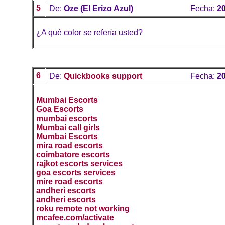
5
De:
Oze (El Erizo Azul)
Fecha:
20
¿A qué color se refería usted?
6
De:
Quickbooks support
Fecha:
20
Mumbai Escorts
Goa Escorts
mumbai escorts
Mumbai call girls
Mumbai Escorts
mira road escorts
coimbatore escorts
rajkot escorts services
goa escorts services
mire road escorts
andheri escorts
andheri escorts
roku remote not working
mcafee.com/activate