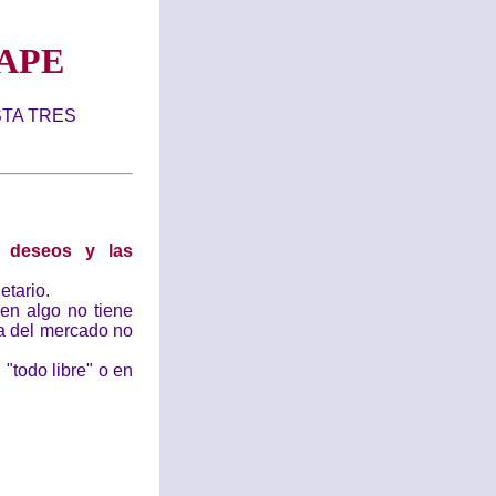
APE
STA TRES
 deseos y las
etario.
n algo no tiene
a del mercado no
"todo libre" o en