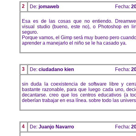
2
De:
jomaweb
Fecha:
20
Esa es de las cosas que no entiendo. Dreamwea
visual studio (bueno, este no), o Photoshop en lin
seguro.
Porque vamos, el Gimp será muy bueno pero cuando
aprender a manejarlo el niño se le ha casado ya.
3
De:
ciudadano kien
Fecha:
20
sin duda la coexistencia de software libre y cer
bastante razonable, para que luego cada uno, dec
decantarse. creo que los centros educativos (a tod
deberían trabajar en esa línea. sobre todo las univer
4
De:
Juanjo Navarro
Fecha:
20