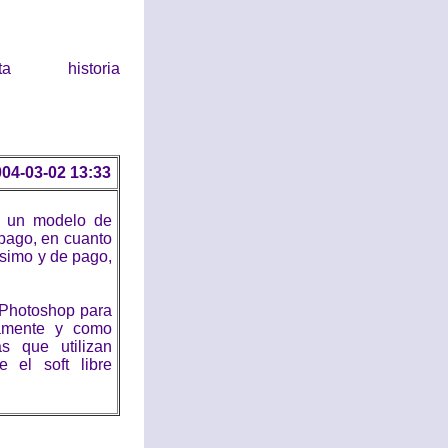
historia
04-03-02 13:33
te un modelo de
pago, en cuanto
simo y de pago,
 Photoshop para
ramente y como
s que utilizan
 el soft libre