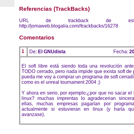
Referencias (TrackBacks)
URL de trackback de esta 
http://jomaweb.blogalia.com//trackbacks/16278
Comentarios
1
De:
El GNUdista
Fecha:
20
El soft libre está siendo toda una revolución an
TODO cerrado, pero nada impide que exista soft de 
pueda me voy a comprar un programa de soft cerradí
como es el unreal tournament 2004 ;)
Y ahora en serio, por ejemplo:¿por que no sacar el
linux? muchas imprentas lo agradecerian since
ellas, muchas empresas pagarían por programa
actualmente si estuvieran en linux (y haría que
avanzase).