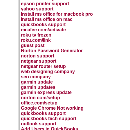
epson printer support
yahoo support
Install ms office for macbook pro
Install ms office on mac
quickbooks support
mcafee.com/activate
roku tv frozen
roku.com/link
guest post
Norton Password Generator
norton support
netgear support
netgear router setup
web designing company
seo company
garmin update
garmin updates
garmin express update
norton.com/setup
office.com/setup
Google Chrome Not working
quickbooks support
quickbooks tech support
outlook support
Add Users in QuickBooks