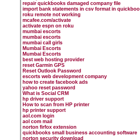
repair quickbooks damaged company file
import bank statements in csv format in quickbo
roku remote not working
mcafee.com/activate
activate espn on roku
mumbai escorts
mumbai escorts
mumbai call girls
Mumbai Escorts
Mumbai Escorts
best web hosting provider
reset Garmin GPS
Reset Outlook Password
escorts web development company
how to create facebook ads
yahoo reset password
What is Social CRM
hp driver support
How to scan from HP printer
hp printer support
aol.com login
aol com mail
norton firfox extension
quickbooks small business accounting software
norton security download