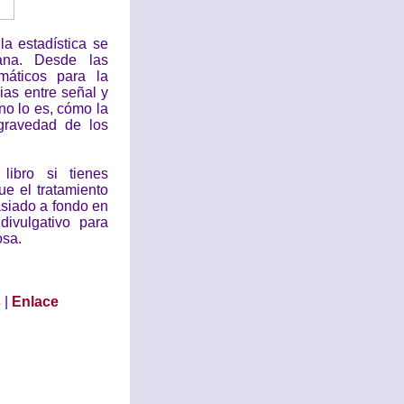
a estadística se
iana. Desde las
máticos para la
ias entre señal y
 no lo es, cómo la
gravedad de los
libro si tienes
ue el tratamiento
asiado a fondo en
ivulgativo para
osa.
s
|
Enlace