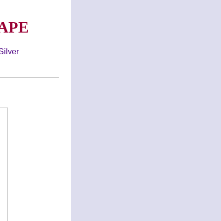
APE
ilver