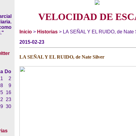
VELOCIDAD DE ESC
rcial
iaria.
 como
Inicio
>
Historias
> LA SEÑAL Y EL RUIDO, de Nate S
."
2015-02-23
LA SEÑAL Y EL RUIDO, de Nate Silver
a
Do
1
2
8
9
15
16
22
23
29
30
rias