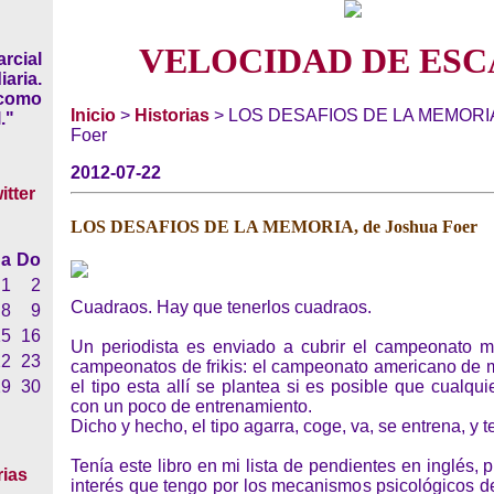
VELOCIDAD DE ESC
rcial
iaria.
 como
Inicio
>
Historias
> LOS DESAFIOS DE LA MEMORIA
."
Foer
2012-07-22
LOS DESAFIOS DE LA MEMORIA, de Joshua Foer
a
Do
1
2
Cuadraos. Hay que tenerlos cuadraos.
8
9
15
16
Un periodista es enviado a cubrir el campeonato mas
22
23
campeonatos de frikis: el campeonato americano de 
29
30
el tipo esta allí se plantea si es posible que cualqui
con un poco de entrenamiento.
Dicho y hecho, el tipo agarra, coge, va, se entrena, y
Tenía este libro en mi lista de pendientes en inglés, 
rias
interés que tengo por los mecanismos psicológicos d