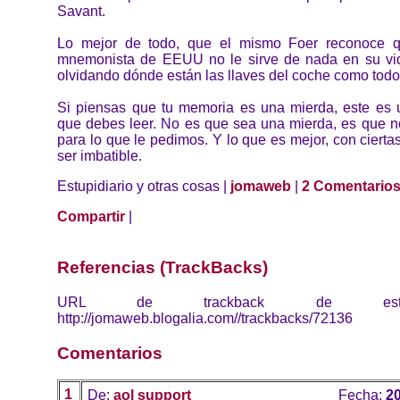
Savant.
Lo mejor de todo, que el mismo Foer reconoce q
mnemonista de EEUU no le sirve de nada en su vid
olvidando dónde están las llaves del coche como todo
Si piensas que tu memoria es una mierda, este es u
que debes leer. No es que sea una mierda, es que n
para lo que le pedimos. Y lo que es mejor, con cierta
ser imbatible.
Estupidiario y otras cosas |
jomaweb
|
2 Comentario
Compartir
|
Referencias (TrackBacks)
URL de trackback de esta 
http://jomaweb.blogalia.com//trackbacks/72136
Comentarios
1
De:
aol support
Fecha:
20