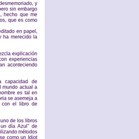
desmemoriado, y
pero sin embargo
l, hecho que me
tos, que es como
ditado en papel,
 y ha merecido la
ezcla explicación
con experiencias
an aconteciendo
la capacidad de
l mundo actual a
hombre es tal en
oria se asemeja a
 con el libro de
 uno de los libros
un día Azul" de
tilizando métodos
se como un Idiot