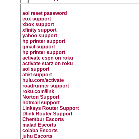
aol reset password
cox support
xbox support
xfinity support
yahoo support
hp printer support
gmail support
hp printer support
activate espn on roku
activate starz on roku
aol support
at&t support
hulu.com/activate
roadrunner support
roku.com/link
Norton Support
hotmail support
Linksys Router Support
Dlink Router Support
Chembur Escorts
malad Escorts
colaba Escorts
juhu Escorts