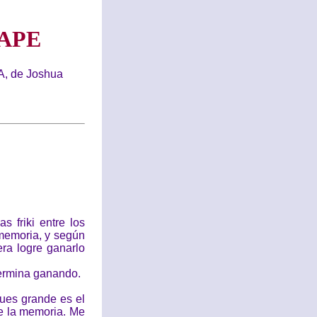
APE
, de Joshua
 friki entre los
memoria, y según
era logre ganarlo
 termina ganando.
pues grande es el
e la memoria. Me