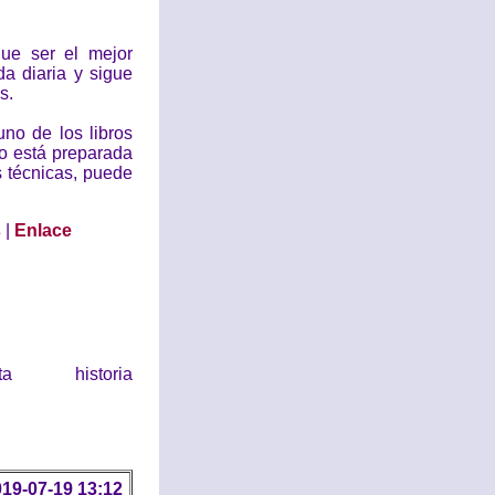
ue ser el mejor
a diaria y sigue
s.
no de los libros
o está preparada
s técnicas, puede
s
|
Enlace
historia
19-07-19 13:12