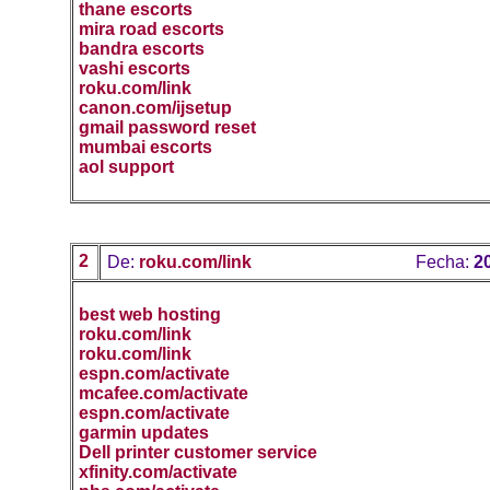
thane escorts
mira road escorts
bandra escorts
vashi escorts
roku.com/link
canon.com/ijsetup
gmail password reset
mumbai escorts
aol support
2
De:
roku.com/link
Fecha:
2
best web hosting
roku.com/link
roku.com/link
espn.com/activate
mcafee.com/activate
espn.com/activate
garmin updates
Dell printer customer service
xfinity.com/activate