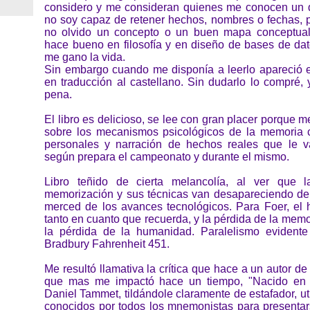
considero y me consideran quienes me conocen un 
no soy capaz de retener hechos, nombres o fechas, 
no olvido un concepto o un buen mapa conceptua
hace bueno en filosofía y en diseño de bases de da
me gano la vida.
Sin embargo cuando me disponía a leerlo apareció e
en traducción al castellano. Sin dudarlo lo compré,
pena.
El libro es delicioso, se lee con gran placer porque m
sobre los mecanismos psicológicos de la memoria 
personales y narración de hechos reales que le v
según prepara el campeonato y durante el mismo.
Libro teñido de cierta melancolía, al ver que 
memorización y sus técnicas van desapareciendo de
merced de los avances tecnológicos. Para Foer, el 
tanto en cuanto que recuerda, y la pérdida de la mem
la pérdida de la humanidad. Paralelismo evidente
Bradbury Fahrenheit 451.
Me resultó llamativa la crítica que hace a un autor de
que mas me impactó hace un tiempo, "Nacido en 
Daniel Tammet, tildándole claramente de estafador, u
conocidos por todos los mnemonistas para presentar