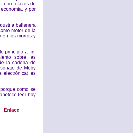
s, con retazos de
, economía, y por
dustria ballenera
 como motor de la
 en los morros y
 principio a fin.
iento sobre las
 de la cadena de
ersonaje de Moby
 electrónica) es
 porque como se
 apetece leer hoy
s
|
Enlace