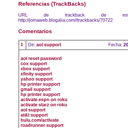
Referencias (TrackBacks)
URL de trackback de esta 
http://jomaweb.blogalia.com//trackbacks/70722
Comentarios
1
De:
aol support
Fecha:
20
aol reset password
cox support
xbox support
xfinity support
yahoo support
hp printer support
gmail support
hp printer support
activate espn on roku
activate starz on roku
aol support
at&t support
hulu.com/activate
roadrunner support