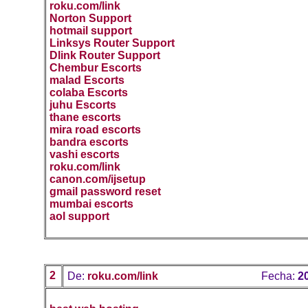
roku.com/link
Norton Support
hotmail support
Linksys Router Support
Dlink Router Support
Chembur Escorts
malad Escorts
colaba Escorts
juhu Escorts
thane escorts
mira road escorts
bandra escorts
vashi escorts
roku.com/link
canon.com/ijsetup
gmail password reset
mumbai escorts
aol support
2
De:
roku.com/link
Fecha:
2