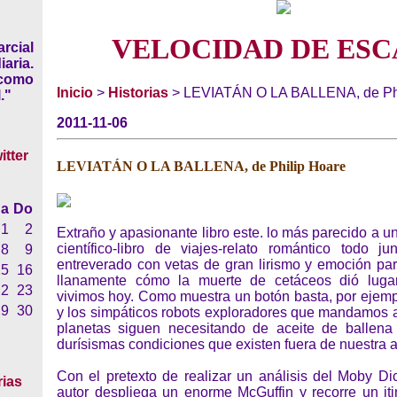
VELOCIDAD DE ESC
rcial
iaria.
 como
Inicio
>
Historias
> LEVIATÁN O LA BALLENA, de Phi
."
2011-11-06
LEVIATÁN O LA BALLENA, de Philip Hoare
a
Do
1
2
Extraño y apasionante libro este. lo más parecido a 
científico-libro de viajes-relato romántico todo j
8
9
entreverado con vetas de gran lirismo y emoción para
15
16
llanamente cómo la muerte de cetáceos dió lug
22
23
vivimos hoy. Como muestra un botón basta, por ejemp
29
30
y los simpáticos robots exploradores que mandamos a
planetas siguen necesitando de aceite de ballena p
durísismas condiciones que existen fuera de nuestra 
Con el pretexto de realizar un análisis del Moby Dic
rias
autor despliega un enorme McGuffin y recorre un iti