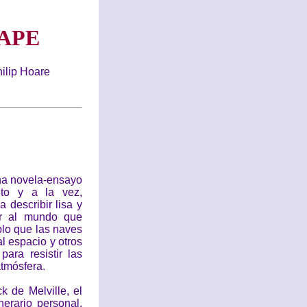
APE
lip Hoare
una novela-ensayo
unto y a la vez,
 describir lisa y
ar al mundo que
lo que las naves
l espacio y otros
ara resistir las
atmósfera.
k de Melville, el
nerario personal,