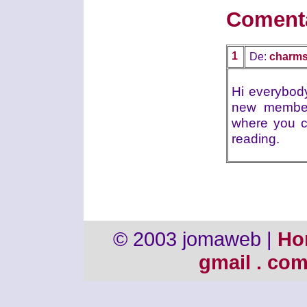
Coment
1
De:
charm
Hi everybody
new member 
where you ca
reading.
© 2003 jomaweb |
Ho
gmail . co