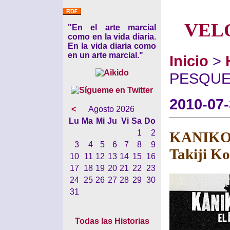
VEL
"En el arte marcial
como en la vida diaria.
En la vida diaria como
en un arte marcial."
Inicio
>
PESQUERO
2010-07
<
Agosto 2026
Lu
Ma
Mi
Ju
Vi
Sa
Do
1
2
KANIKO
3
4
5
6
7
8
9
Takiji K
10
11
12
13
14
15
16
17
18
19
20
21
22
23
24
25
26
27
28
29
30
31
Todas las Historias