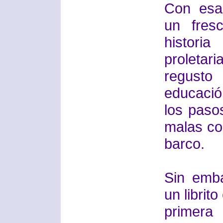
Con esa
un fres
histori
proletar
regusto
educació
los paso
malas co
barco.
Sin emb
un librit
primera