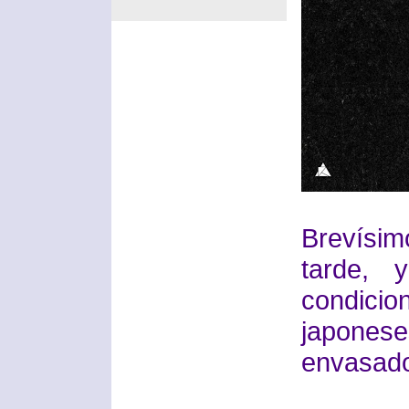
Brevísim
tarde, 
condicio
japone
envasado