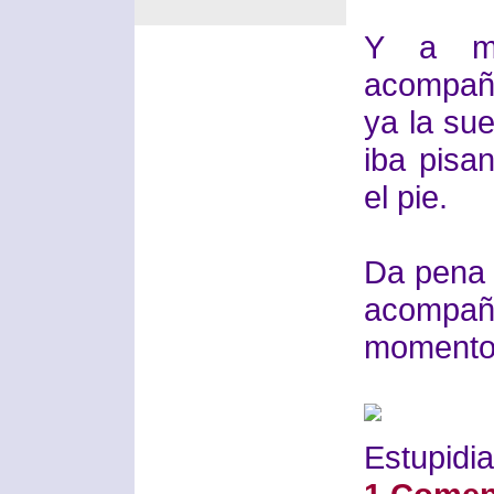
Y a mu
acompaña
ya la su
iba pisa
el pie.
Da pena 
acomp
momento
Estupidia