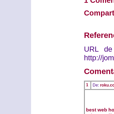
1 Comen
Compart
Referen
URL de 
http://j
Coment
1
De:
roku.c
best web ho