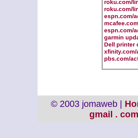
roku.com/li
roku.com/li
espn.com/ac
mcafee.com/
espn.com/ac
garmin upd
Dell printer
xfinity.com/
pbs.com/act
© 2003 jomaweb |
Ho
gmail . co