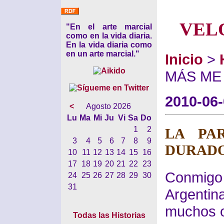
VEL
"En el arte marcial
como en la vida diaria.
En la vida diaria como
en un arte marcial."
Inicio
>
MÁS ME
2010-06
<
Agosto 2026
Lu
Ma
Mi
Ju
Vi
Sa
Do
1
2
LA PA
3
4
5
6
7
8
9
DURAD
10
11
12
13
14
15
16
17
18
19
20
21
22
23
Conmigo
24
25
26
27
28
29
30
31
Argentin
muchos ot
Todas las Historias