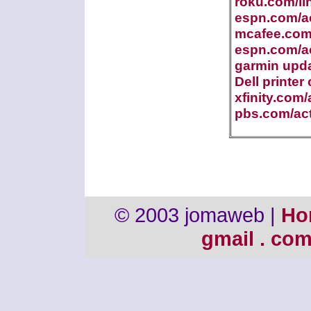
roku.com/li
espn.com/ac
mcafee.com/
espn.com/ac
garmin upd
Dell printer
xfinity.com/
pbs.com/act
© 2003 jomaweb |
Ho
gmail . co