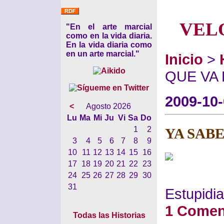
VEL
"En el arte marcial
como en la vida diaria.
En la vida diaria como
en un arte marcial."
Inicio
>
QUE VA
2009-10
<
Agosto 2026
Lu
Ma
Mi
Ju
Vi
Sa
Do
1
2
YA SABE
3
4
5
6
7
8
9
10
11
12
13
14
15
16
17
18
19
20
21
22
23
24
25
26
27
28
29
30
31
Estupidia
1 Comen
Todas las Historias