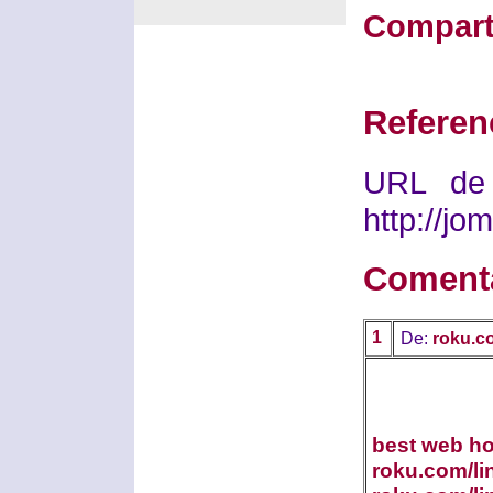
Compart
Referen
URL de 
http://j
Coment
1
De:
roku.c
best web ho
roku.com/li