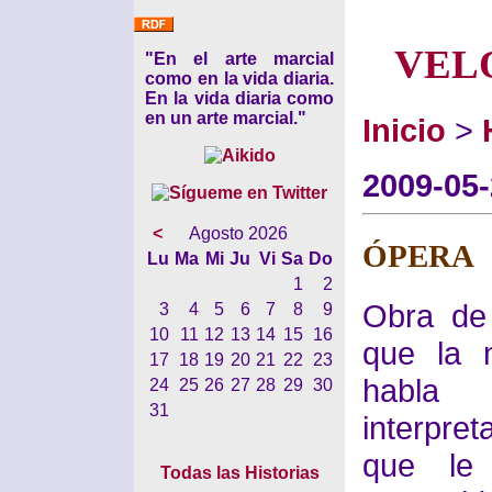
VEL
"En el arte marcial
como en la vida diaria.
En la vida diaria como
en un arte marcial."
Inicio
>
2009-05
<
Agosto 2026
ÓPERA
Lu
Ma
Mi
Ju
Vi
Sa
Do
1
2
Obra de 
3
4
5
6
7
8
9
10
11
12
13
14
15
16
que la 
17
18
19
20
21
22
23
habla 
24
25
26
27
28
29
30
31
interpre
que le
Todas las Historias