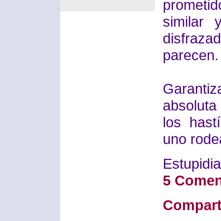
prometid
similar
disfraza
parecen.
Garanti
absoluta
los hast
uno rode
Estupidia
5 Comen
Compart