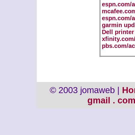
espn.com/a
mcafee.com
espn.com/a
garmin upd
Dell printe
xfinity.com
pbs.com/ac
© 2003 jomaweb |
Ho
gmail . co