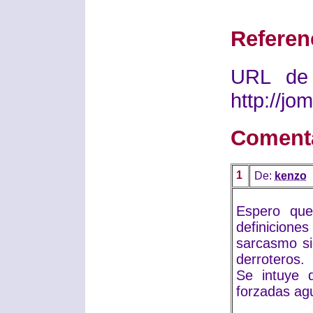
Referen
URL de 
http://j
Coment
1
De:
kenzo
Espero que
definicione
sarcasmo si
derroteros.
Se intuye 
forzadas agu