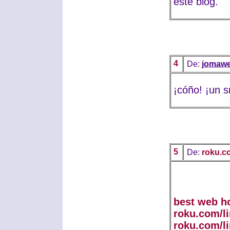
este blog.
4
De:
jomaw
¡cóño! ¡un s
5
De:
roku.c
best web h
roku.com/l
roku.com/l