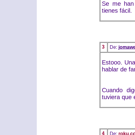
Se me han 
tienes fácil.
3
De:
jomaw
Estooo. Una
hablar de fa
Cuando digo
tuviera que e
4
De:
roku.c