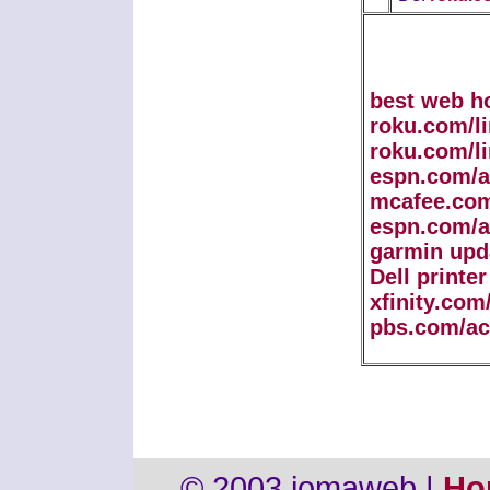
best web h
roku.com/l
roku.com/l
espn.com/a
mcafee.com
espn.com/a
garmin upd
Dell printe
xfinity.com
pbs.com/ac
© 2003 jomaweb |
Ho