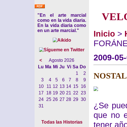
VEL
"En el arte marcial
como en la vida diaria.
En la vida diaria como
en un arte marcial."
Inicio
>
FORÁN
2009-05
<
Agosto 2026
Lu
Ma
Mi
Ju
Vi
Sa
Do
1
2
NOSTAL
3
4
5
6
7
8
9
10
11
12
13
14
15
16
17
18
19
20
21
22
23
24
25
26
27
28
29
30
¿Se pued
31
que no e
Todas las Historias
tener añ