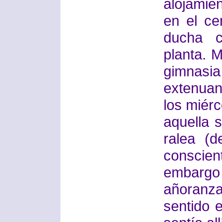
alojamie
en el ce
ducha c
planta. M
gimnasia
extenuan
los miér
aquella 
ralea (
conscien
embargo
añoran
sentido 