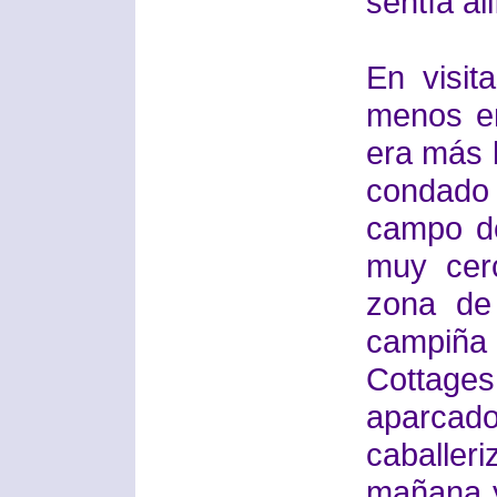
sentía al
En visita
menos en
era más b
condado
campo d
muy cerc
zona de 
campiña
Cottages,
aparcado 
caballer
mañana y