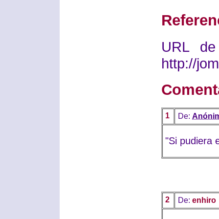
Referen
URL de 
http://j
Coment
1
De:
Anóni
"Si pudiera 
2
De:
enhiro