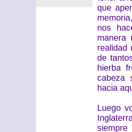
que ape
memoria,
nos hac
manera 
realidad
de tantos
hierba 
cabeza 
hacia aq
Luego vo
Inglate
siempre 