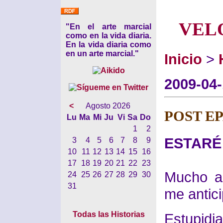
VEL
"En el arte marcial
como en la vida diaria.
En la vida diaria como
en un arte marcial."
Inicio
>
2009-04
<
Agosto 2026
POST E
Lu
Ma
Mi
Ju
Vi
Sa
Do
1
2
ESTARÉ 
3
4
5
6
7
8
9
10
11
12
13
14
15
16
17
18
19
20
21
22
23
Mucho a
24
25
26
27
28
29
30
31
me antici
Todas las Historias
Estupidia