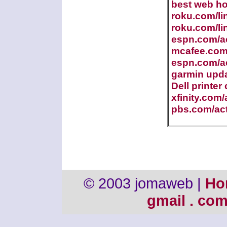
best web ho
roku.com/li
roku.com/li
espn.com/ac
mcafee.com/
espn.com/ac
garmin upd
Dell printer
xfinity.com/
pbs.com/act
© 2003 jomaweb |
Ho
gmail . co