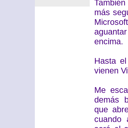
También 
más segu
Microsoft
aguantar
encima.
Hasta e
vienen Vi
Me esca
demás b
que abr
cuando 