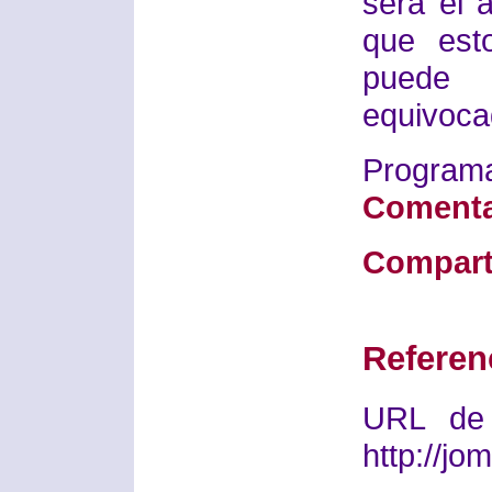
será el 
que est
puede 
equivoca
Progra
Comenta
Compart
Referen
URL de 
http://j