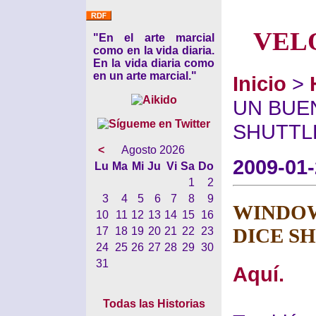
VEL
"En el arte marcial
como en la vida diaria.
En la vida diaria como
en un arte marcial."
Inicio
>
UN BUEN
SHUTT
<
Agosto 2026
2009-01
Lu
Ma
Mi
Ju
Vi
Sa
Do
1
2
3
4
5
6
7
8
9
WINDOW
10
11
12
13
14
15
16
DICE S
17
18
19
20
21
22
23
24
25
26
27
28
29
30
31
Aquí.
Todas las Historias