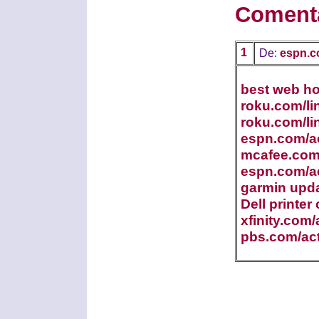
Coment
1
De:
espn.c
best web ho
roku.com/li
roku.com/li
espn.com/ac
mcafee.com/
espn.com/ac
garmin upd
Dell printer
xfinity.com/
pbs.com/act