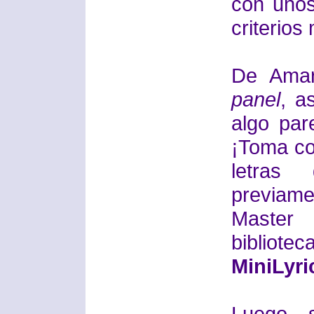
con unos
criterios
De Ama
panel
, a
algo par
¡Toma con
letras
previam
Master
bibliote
MiniLyri
Luego 