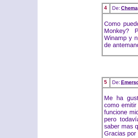
4
De:
Chema
Como puedo 
Monkey? P
Winamp y n
de antemano
5
De:
Emers
Me ha gust
como emitir
funcione mi
pero todaví
saber mas q
Gracias por