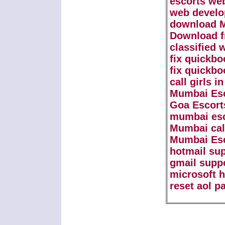
escorts we
web develo
download M
Download f
classified 
fix quickbo
fix quickbo
call girls 
Mumbai Es
Goa Escort
mumbai esc
Mumbai call
Mumbai Es
hotmail su
gmail supp
microsoft 
reset aol 