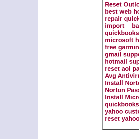
Reset Outl
best web ho
repair qui
import b
quickbooks
microsoft 
free garmi
gmail supp
hotmail su
reset aol 
Avg Antivir
Install Nor
Norton Pas
Install Mic
quickbooks
yahoo cust
reset yaho