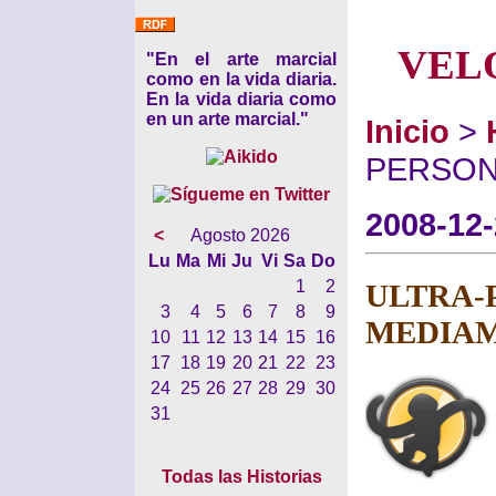
VEL
"En el arte marcial
como en la vida diaria.
En la vida diaria como
en un arte marcial."
Inicio
>
PERSON
2008-12
<
Agosto 2026
Lu
Ma
Mi
Ju
Vi
Sa
Do
1
2
ULTRA-
3
4
5
6
7
8
9
MEDIA
10
11
12
13
14
15
16
17
18
19
20
21
22
23
24
25
26
27
28
29
30
31
Todas las Historias