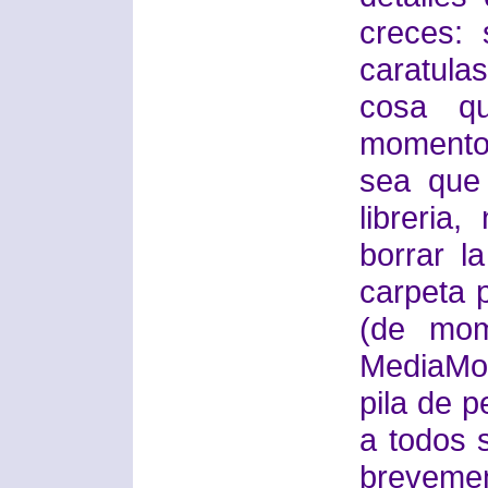
creces: 
caratula
cosa q
momento)
sea que 
libreri
borrar l
carpeta 
(de mom
MediaMo
pila de 
a todos 
brevemen