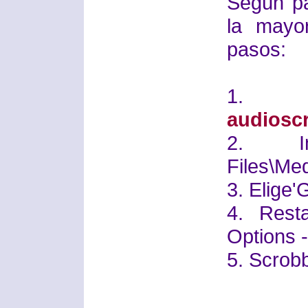
Según pa
la mayo
pasos:
1. 
audioscr
2. In
Files\Me
3. Elige'
4. Rest
Options -
5. Scrobb