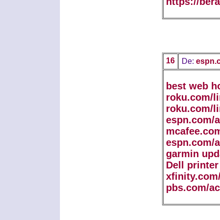
https://ber
16
De:
espn.c
best web h
roku.com/l
roku.com/l
espn.com/a
mcafee.com
espn.com/a
garmin upd
Dell printe
xfinity.com
pbs.com/ac