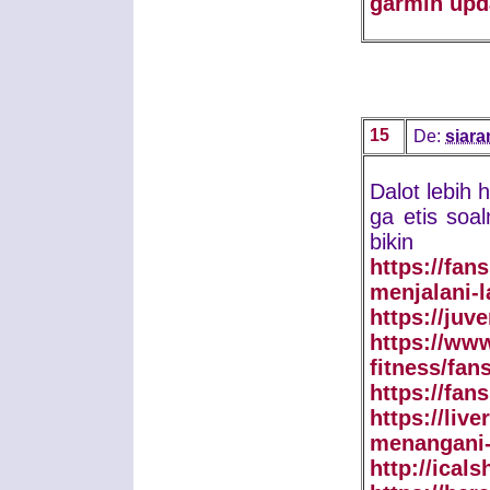
garmin upd
15
De:
siara
Dalot lebih 
ga etis soa
bikin 
https://fan
menjalani-
https://juv
https://ww
fitness/fan
https://fan
https://liv
menangani-
http://ical