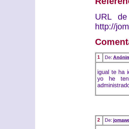
Referen
URL de 
http://j
Coment
1
De:
Anóni
igual te ha 
yo he ten
administrado
2
De:
jomaw