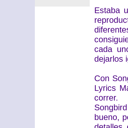
Estaba u
reprodu
diferen
consigu
cada uno
dejarlos 
Con Songb
Lyrics M
correr.
Songbir
bueno, p
detalle