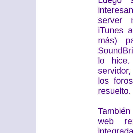
intere
server
iTunes a
más) pa
SoundBri
lo hice
servidor
los foro
resuelto. 
También 
web rem
integra