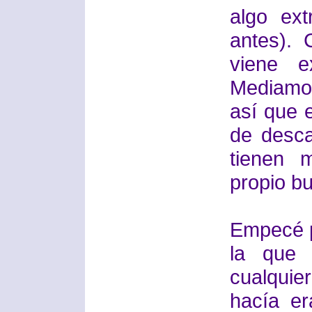
algo ext
antes). 
viene e
Mediamon
así que 
de desca
tienen 
propio b
Empecé p
la que 
cualquier
hacía er