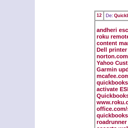
12
De:
Quick
andheri esc
roku remot
content ma
Dell printe
norton.com
Yahoo Cust
Garmin upd
mcafee.com
quickbooks
activate E
Quickbooks
www.roku.c
office.com/
quickbooks
roadrunner