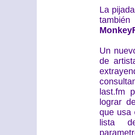
La pijada
tambié
Monkey
Un nuevo
de artist
extrayen
consult
last.fm 
lograr d
que usa 
lista 
paramet