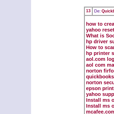
13
De:
Quick
how to cre
yahoo rese
What is So
hp driver s
How to sca
hp printer 
aol.com log
aol com ma
norton firf
quickbooks
norton sec
epson print
yahoo supp
Install ms 
Install ms 
mcafee.com