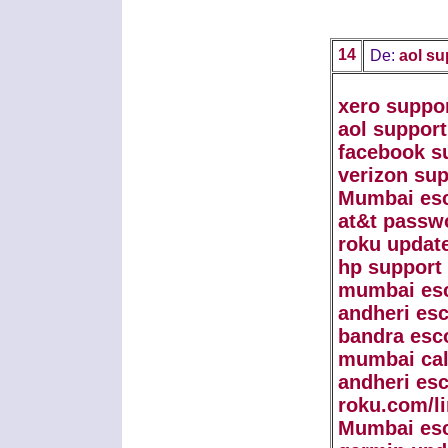
14
De:
aol su
xero suppo
aol support
facebook s
verizon sup
Mumbai esc
at&t passw
roku updat
hp support
mumbai esc
andheri esc
bandra esc
mumbai call
andheri esc
roku.com/l
Mumbai esc