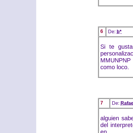
6
De:
b*
Si te gust
personaliza
MMUNPNP q
como loco.
7
De:
Rafae
alguien sab
del interpre
en l