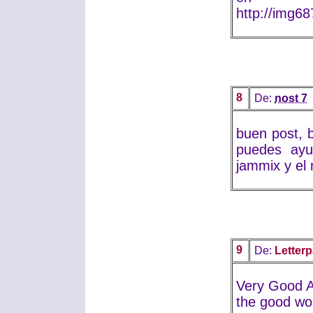
http://img6
8
De:
nost 7
buen post, 
puedes ayud
jammix y el
9
De:
Letterp
Very Good Ar
the good wor