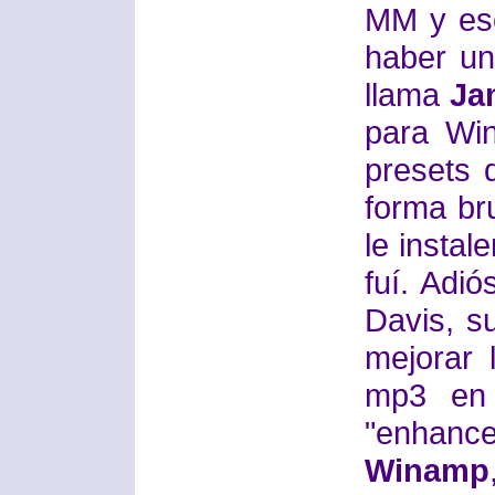
MM y es
haber un
llama
Ja
para Wi
presets 
forma br
le instal
fuí. Adi
Davis, s
mejorar 
mp3 en 
"enhance
Winamp