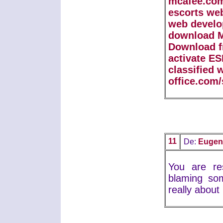
mcafee.com
escorts we
web develo
download M
Download f
activate E
classified 
office.com/
11
De:
Eugen
You are res
blaming som
really abou