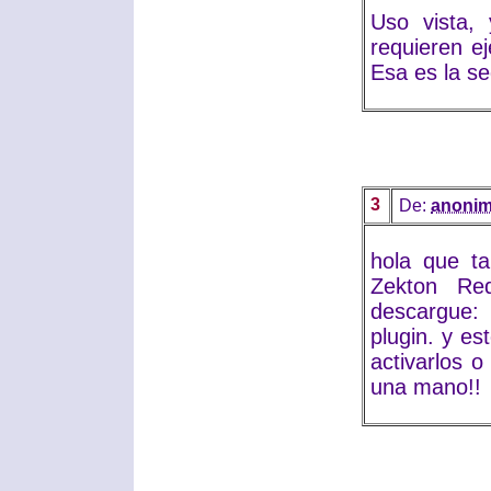
Uso vista, 
requieren e
Esa es la se
3
De:
anoni
hola que ta
Zekton Re
descargue: 
plugin. y e
activarlos o
una mano!!