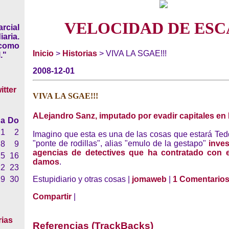
VELOCIDAD DE ESC
rcial
iaria.
 como
Inicio
>
Historias
> VIVA LA SGAE!!!
."
2008-12-01
VIVA LA SGAE!!!
ALejandro Sanz, imputado por evadir capitales en
a
Do
1
2
Imagino que esta es una de las cosas que estará Tedd
"ponte de rodillas", alias "emulo de la gestapo"
inves
8
9
agencias de detectives que ha contratado con e
15
16
damos
.
22
23
29
30
Estupidiario y otras cosas |
jomaweb
|
1 Comentario
Compartir
|
rias
Referencias (TrackBacks)