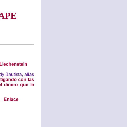
APE
 Liechenstein
y Bautista, alias
tigando con las
l dinero que le
s
|
Enlace