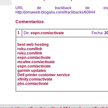
URL de trackback de esta 
http://jomaweb.blogalia.com//trackbacks/60844
Comentarios
1
De:
espn.com/activate
Fecha:
2
best web hosting
roku.com/link
roku.com/link
espn.com/activate
mcafee.com/activate
espn.com/activate
garmin updates
Dell printer customer service
xfinity.com/activate
pbs.com/activate