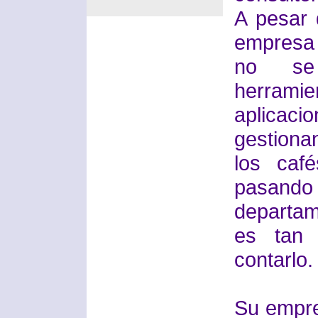
A pesar 
empresa 
no se
herramie
aplicac
gestion
los caf
pasand
departam
es tan 
contarlo.
Su empre