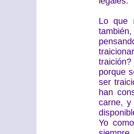
legales.
Lo que 
también,
pensando
traiciona
traición
porque s
ser trai
han con
carne, y
disponibl
Yo como
siempre