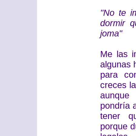
"No te i
dormir q
joma"
Me las i
algunas 
para co
creces l
aunque 
pondría 
tener q
porque d