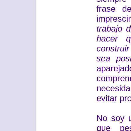
frase d
impresci
trabajo 
hacer q
construir
sea posib
aparejad
compre
necesida
evitar p
No soy 
que pes