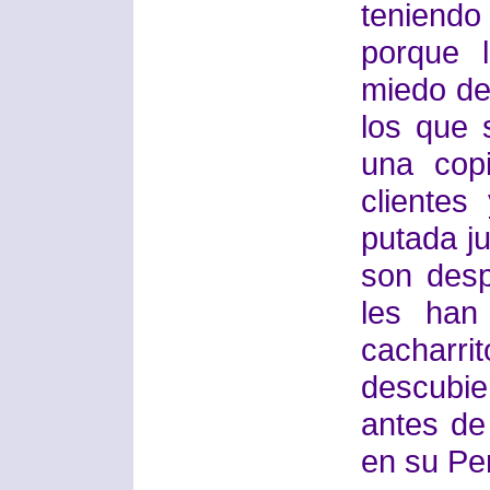
teniendo 
porque 
miedo de
los que 
una cop
cliente
putada j
son des
les han 
cacharr
descubie
antes de
en su Pe