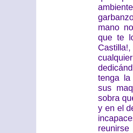
ambien
garbanzo
mano no
que te 
Castill
cualq
dedicánd
tenga la
sus maq
sobra qu
y en el 
incapace
reunirs