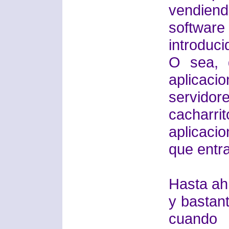
vendien
softwar
introduc
O sea, 
aplica
servido
cacharri
aplicaci
que entra
Hasta ahí
y bastant
cuando 