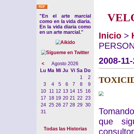
VEL
"En el arte marcial
como en la vida diaria.
En la vida diaria como
en un arte marcial."
Inicio
>
PERSON
2008-11-
<
Agosto 2026
Lu
Ma
Mi
Ju
Vi
Sa
Do
1
2
TOXICI
3
4
5
6
7
8
9
10
11
12
13
14
15
16
17
18
19
20
21
22
23
24
25
26
27
28
29
30
Tomando
31
que si
Todas las Historias
consultor