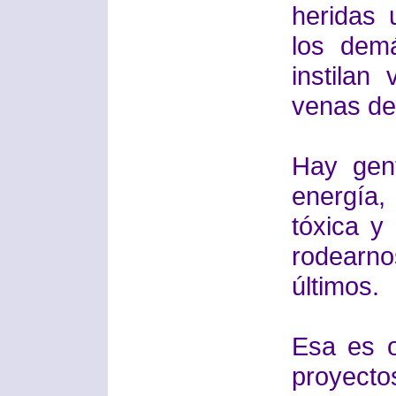
heridas 
los dem
instila
venas de
Hay gen
energía
tóxica y
rodearn
últimos.
Esa es o
proyect