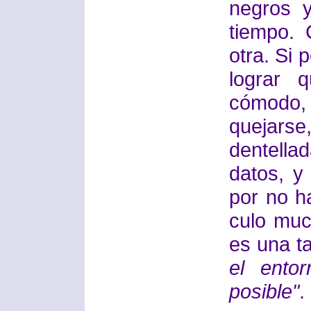
negros y
tiempo.
otra. Si 
lograr 
cómodo, 
quejar
dentell
datos, y
por no h
culo muc
es una t
el ento
posible"
.