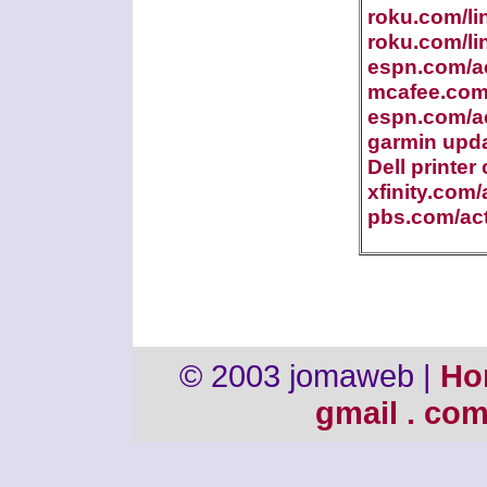
roku.com/li
roku.com/li
espn.com/ac
mcafee.com/
espn.com/ac
garmin upd
Dell printer
xfinity.com/
pbs.com/act
© 2003 jomaweb |
Ho
gmail . co