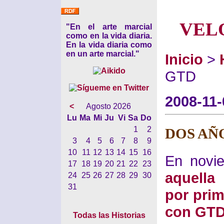
VEL
"En el arte marcial
como en la vida diaria.
En la vida diaria como
en un arte marcial."
Inicio
>
GTD
2008-11-
<
Agosto 2026
Lu
Ma
Mi
Ju
Vi
Sa
Do
1
2
DOS AÑ
3
4
5
6
7
8
9
10
11
12
13
14
15
16
En novi
17
18
19
20
21
22
23
aquella
24
25
26
27
28
29
30
31
por pri
con GT
Todas las Historias