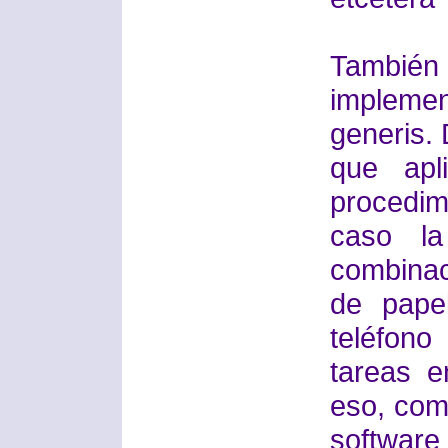
También
implemen
generis.
que apl
procedi
caso l
combinac
de pape
teléfono
tareas e
eso, com
software