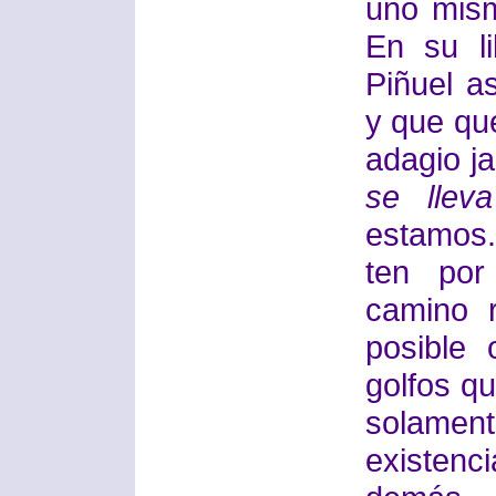
uno mism
En su li
Piñuel a
y que qu
adagio j
se lleva
estamos.
ten por
camino r
posible 
golfos q
solamen
existenc