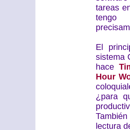
tareas e
tengo
precisame
El princ
sistema 
hace
Ti
Hour Wo
coloqui
¿para q
producti
También 
lectura d