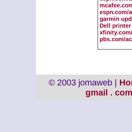
mcafee.com
espn.com/a
garmin upd
Dell printe
xfinity.com
pbs.com/ac
© 2003 jomaweb |
Ho
gmail . co