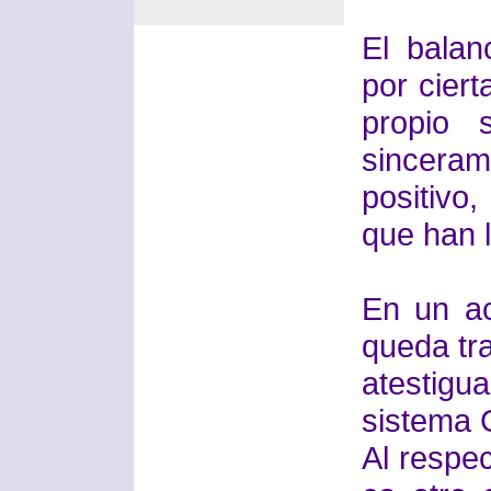
El balan
por ciert
propio 
sincera
positivo
que han l
En un a
queda tr
atestig
sistema 
Al respec