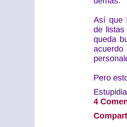
demás.
Así que 
de lista
queda bu
acuerd
personale
Pero esto
Estupidia
4 Comen
Compart