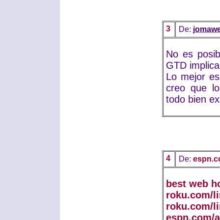
3
De:
jomaw
No es posib
GTD implica
Lo mejor es
creo que lo
todo bien ex
4
De:
espn.c
best web h
roku.com/l
roku.com/l
espn.com/a