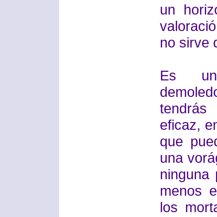
un horiz
valoraci
no sirve 
Es una
demoled
tendrás
eficaz, e
que pue
una vorá
ninguna 
menos e
los mort