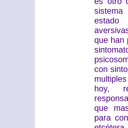
es otro 
sistema
estado 
aversiv
que han 
sinto
psicosom
con sint
multiple
hoy, r
respons
que mas
para conc
etcétera