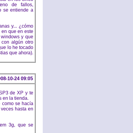
eno de fallos,
o se entiende a
anas y... ¿cómo
 en que en este
 windows y que
 con algún otro
que lo he tocado
tias que ahora).
08-10-24 09:05
 SP3 de XP y te
 en la tienda.
o como se hacía
a veces hasta en
em 3g, que se