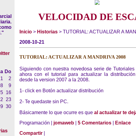
VELOCIDAD DE ESC
rcial
iaria.
 como
Inicio
>
Historias
> TUTORIAL: ACTUALIZAR A MAN
."
2008-10-21
TUTORIAL: ACTUALIZAR A MANDRIVA 2008
Siguiendo con nuestra novedosa serie de Tutoriale
a
Do
ahora con el tutorial para actualizar la distribuci
1
2
desde la version 2007 a la 2008.
8
9
1- click en Botón actualizar distribución
15
16
22
23
2- Te quedaste sin PC.
29
30
Básicamente lo que ocurre es que
al actualizar te de
Programación |
jomaweb
|
5 Comentarios
|
Enlace
rias
Compartir
|