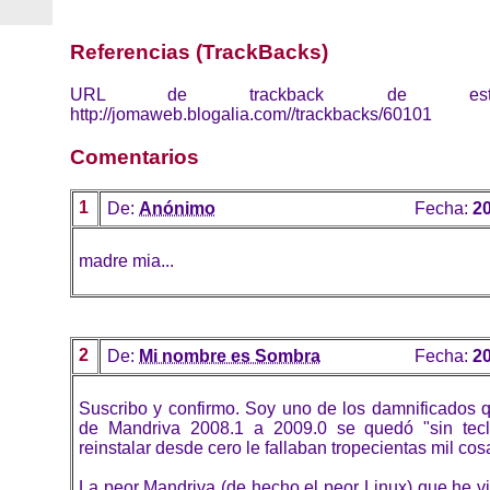
Referencias (TrackBacks)
URL de trackback de esta 
http://jomaweb.blogalia.com//trackbacks/60101
Comentarios
1
De:
Anónimo
Fecha:
20
madre mia...
2
De:
Mi nombre es Sombra
Fecha:
20
Suscribo y confirmo. Soy uno de los damnificados q
de Mandriva 2008.1 a 2009.0 se quedó "sin tecl
reinstalar desde cero le fallaban tropecientas mil cos
La peor Mandriva (de hecho el peor Linux) que he vi