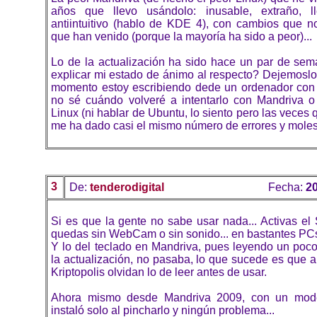
años que llevo usándolo: inusable, extraño, ll
antiintuitivo (hablo de KDE 4), con cambios que n
que han venido (porque la mayoría ha sido a peor)...
Lo de la actualización ha sido hace un par de sem
explicar mi estado de ánimo al respecto? Dejemoslo
momento estoy escribiendo dede un ordenador con
no sé cuándo volveré a intentarlo con Mandriva o
Linux (ni hablar de Ubuntu, lo siento pero las veces 
me ha dado casi el mismo número de errores y moles
3
De:
tenderodigital
Fecha:
20
Si es que la gente no sabe usar nada... Activas el
quedas sin WebCam o sin sonido... en bastantes PCs
Y lo del teclado en Mandriva, pues leyendo un poc
la actualización, no pasaba, lo que sucede es que 
Kriptopolis olvidan lo de leer antes de usar.
Ahora mismo desde Mandriva 2009, con un mod
instaló solo al pincharlo y ningún problema...