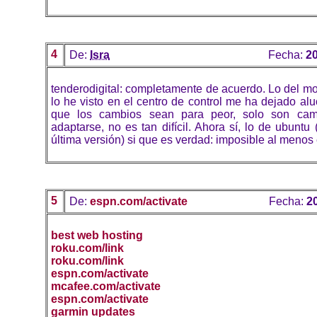
4
De:
Isra
Fecha:
20
tenderodigital: completamente de acuerdo. Lo del 
lo he visto en el centro de control me ha dejado al
que los cambios sean para peor, solo son ca
adaptarse, no es tan difícil. Ahora sí, lo de ubuntu
última versión) si que es verdad: imposible al menos
5
De:
espn.com/activate
Fecha:
2
best web hosting
roku.com/link
roku.com/link
espn.com/activate
mcafee.com/activate
espn.com/activate
garmin updates