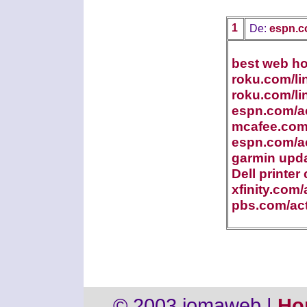
1
De:
espn.c
best web ho
roku.com/li
roku.com/li
espn.com/ac
mcafee.com/
espn.com/ac
garmin upd
Dell printer
xfinity.com/
pbs.com/act
© 2003 jomaweb |
Ho