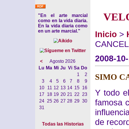
VEL
"En el arte marcial
como en la vida diaria.
En la vida diaria como
en un arte marcial."
Inicio
>
CANCE
2008-10
<
Agosto 2026
Lu
Ma
Mi
Ju
Vi
Sa
Do
1
2
SIMO C
3
4
5
6
7
8
9
10
11
12
13
14
15
16
Y todo e
17
18
19
20
21
22
23
famosa c
24
25
26
27
28
29
30
31
influenc
de recor
Todas las Historias