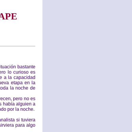
APE
tuación bastante
ro lo curioso es
te a la capacidad
ueva etapa en la
 toda la noche de
ecen, pero no es
es había alguien a
ndo por la noche.
alista si tuviera
irviera para algo