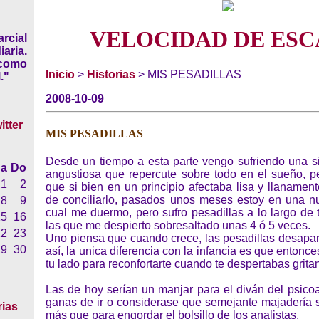
VELOCIDAD DE ESC
rcial
iaria.
 como
Inicio
>
Historias
> MIS PESADILLAS
."
2008-10-09
MIS PESADILLAS
Desde un tiempo a esta parte vengo sufriendo una si
a
Do
angustiosa que repercute sobre todo en el sueño, pe
1
2
que si bien en un principio afectaba lisa y llanamen
de conciliarlo, pasados unos meses estoy en una n
8
9
cual me duermo, pero sufro pesadillas a lo largo de
15
16
las que me despierto sobresaltado unas 4 ó 5 veces.
22
23
Uno piensa que cuando crece, las pesadillas desapar
29
30
así, la unica diferencia con la infancia es que entonc
tu lado para reconfortarte cuando te despertabas grita
Las de hoy serían un manjar para el diván del psicoan
ganas de ir o considerase que semejante majadería s
rias
más que para engordar el bolsillo de los analistas.