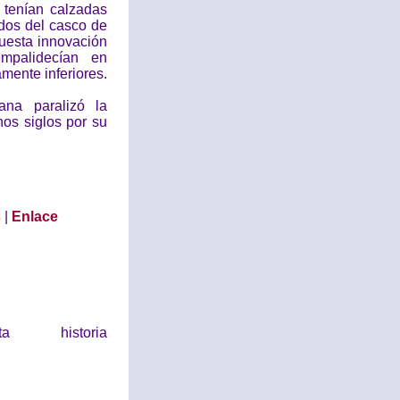
s tenían calzadas
dos del casco de
uesta innovación
mpalidecían en
mente inferiores.
ana paralizó la
hos siglos por su
s
|
Enlace
historia