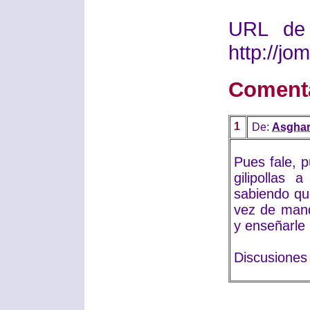
URL de 
http://j
Coment
1
De:
Asgha
Pues fale, 
gilipollas
sabiendo qu
vez de mand
y enseñarle l
Discusiones