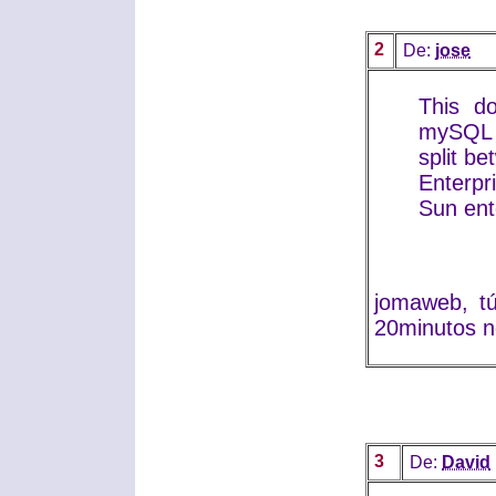
2
De:
jose
This d
mySQL 
split 
Enterpr
Sun ent
jomaweb, tú
20minutos no
3
De:
David