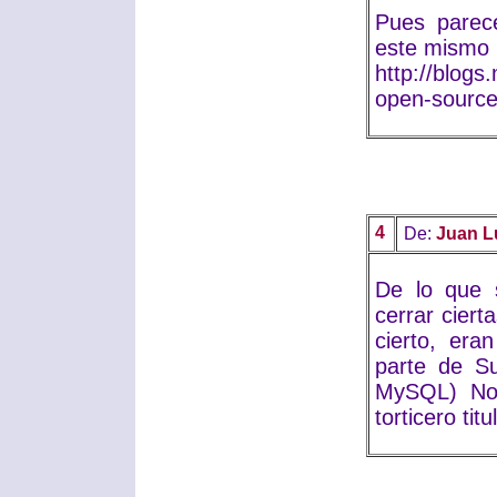
Pues parec
este mismo 
http://blogs
open-source
4
De:
Juan L
De lo que 
cerrar cier
cierto, er
parte de S
MySQL) No 
torticero tit