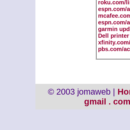
roku.com/l
espn.com/a
mcafee.com
espn.com/a
garmin upd
Dell printe
xfinity.com
pbs.com/ac
© 2003 jomaweb |
Ho
gmail . co