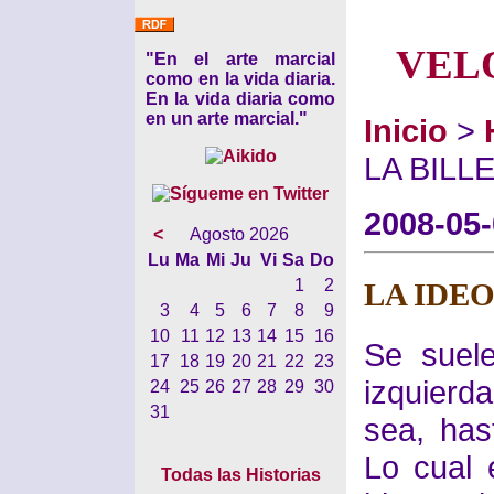
VEL
"En el arte marcial
como en la vida diaria.
En la vida diaria como
en un arte marcial."
Inicio
>
LA BILL
2008-05
<
Agosto 2026
Lu
Ma
Mi
Ju
Vi
Sa
Do
1
2
LA IDE
3
4
5
6
7
8
9
10
11
12
13
14
15
16
Se suel
17
18
19
20
21
22
23
izquierd
24
25
26
27
28
29
30
31
sea, has
Lo cual 
Todas las Historias