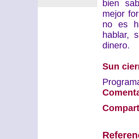
bien sa
mejor fo
no es h
hablar, 
dinero.
Sun cie
Progra
Comenta
Compart
Referen