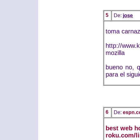
5
De:
jose
toma carnaz
http://www.k
mozilla
bueno no, q
para el sigu
6
De:
espn.c
best web h
roku.com/l