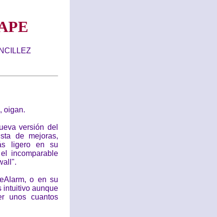
APE
NCILLEZ
, oigan.
nueva versión del
ista de mejoras,
ás ligero en su
el incomparable
all".
neAlarm, o en su
 intuitivo aunque
er unos cuantos