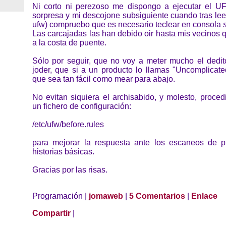
Ni corto ni perezoso me dispongo a ejecutar el U
sorpresa y mi descojone subsiguiente cuando tras le
ufw) compruebo que es necesario teclear en consola
Las carcajadas las han debido oir hasta mis vecinos 
a la costa de puente.
Sólo por seguir, que no voy a meter mucho el dedito
joder, que si a un producto lo llamas "Uncomplicate
que sea tan fácil como mear para abajo.
No evitan siquiera el archisabido, y molesto, proced
un fichero de configuración:
/etc/ufw/before.rules
para mejorar la respuesta ante los escaneos de p
historias básicas.
Gracias por las risas.
Programación |
jomaweb
|
5 Comentarios
|
Enlace
Compartir
|