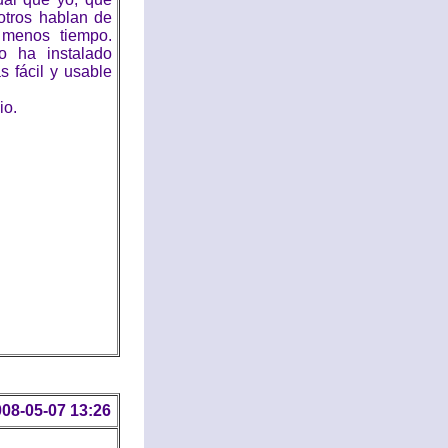
tros hablan de
 menos tiempo.
o ha instalado
 fácil y usable
io.
08-05-07 13:26