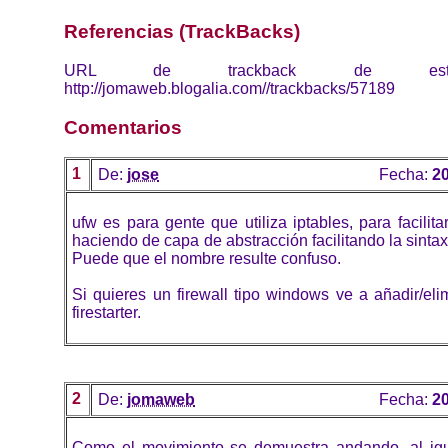
Referencias (TrackBacks)
URL de trackback de esta 
http://jomaweb.blogalia.com//trackbacks/57189
Comentarios
1
De:
jose
Fecha:
20
ufw es para gente que utiliza iptables, para facilita
haciendo de capa de abstracción facilitando la sintax
Puede que el nombre resulte confuso.
Si quieres un firewall tipo windows ve a añadir/eli
firestarter.
2
De:
jomaweb
Fecha:
20
Como el movimiento se demuestra andando, al igu