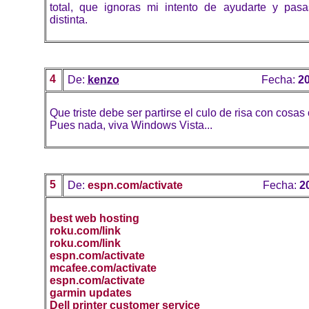
total, que ignoras mi intento de ayudarte y pasas
distinta.
4
De:
kenzo
Fecha:
20
Que triste debe ser partirse el culo de risa con cosas
Pues nada, viva Windows Vista...
5
De:
espn.com/activate
Fecha:
2
best web hosting
roku.com/link
roku.com/link
espn.com/activate
mcafee.com/activate
espn.com/activate
garmin updates
Dell printer customer service