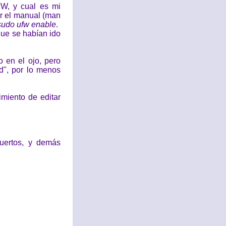
FW, y cual es mi
er el manual (man
sudo ufw enable
.
que se habían ido
 en el ojo, pero
d", por lo menos
imiento de editar
uertos, y demás