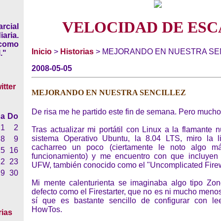
VELOCIDAD DE ESC
rcial
iaria.
 como
Inicio
>
Historias
> MEJORANDO EN NUESTRA SE
."
2008-05-05
MEJORANDO EN NUESTRA SENCILLEZ
De risa me he partido este fin de semana. Pero mucho
a
Do
1
2
Tras actualizar mi portátil con Linux a la flamante 
sistema Operativo Ubuntu, la 8.04 LTS, miro la l
8
9
cacharreo un poco (ciertamente le noto algo m
15
16
funcionamiento) y me encuentro con que incluyen 
22
23
UFW, también conocido como el "Uncomplicated Firew
29
30
Mi mente calenturienta se imaginaba algo tipo Zo
defecto como el Firestarter, que no es ni mucho menos
sí que es bastante sencillo de configurar con le
HowTos.
rias