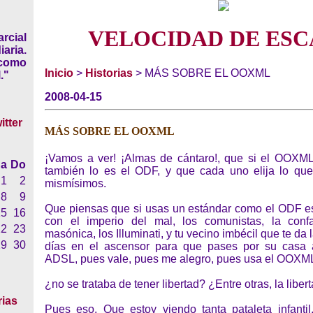
VELOCIDAD DE ESC
rcial
iaria.
 como
Inicio
>
Historias
> MÁS SOBRE EL OOXML
."
2008-04-15
MÁS SOBRE EL OOXML
¡Vamos a ver! ¡Almas de cántaro!, que si el OOXML
a
Do
también lo es el ODF, y que cada uno elija lo que
1
2
mismísimos.
8
9
Que piensas que si usas un estándar como el ODF e
15
16
con el imperio del mal, los comunistas, la confa
22
23
masónica, los Illuminati, y tu vecino imbécil que te da 
29
30
días en el ascensor para que pases por su casa a
ADSL, pues vale, pues me alegro, pues usa el OOXML
¿no se trataba de tener libertad? ¿Entre otras, la libe
rias
Pues eso. Que estoy viendo tanta pataleta infantil,