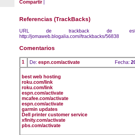
Compartir
|
Referencias (TrackBacks)
URL de trackback de esta 
http://jomaweb.blogalia.com//trackbacks/56838
Comentarios
1
De:
espn.com/activate
Fecha:
2
best web hosting
roku.com/link
roku.com/link
espn.com/activate
mcafee.com/activate
espn.com/activate
garmin updates
Dell printer customer service
xfinity.com/activate
pbs.com/activate