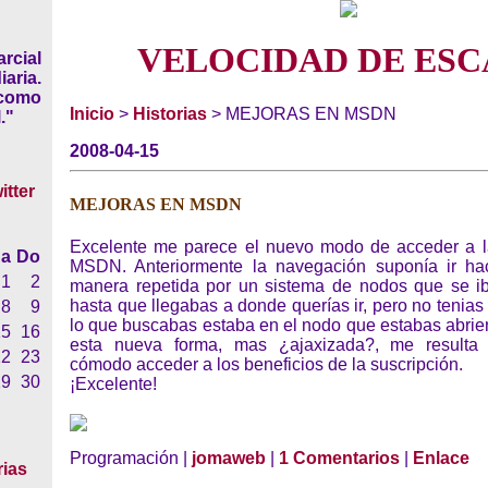
VELOCIDAD DE ESC
rcial
iaria.
 como
Inicio
>
Historias
> MEJORAS EN MSDN
."
2008-04-15
MEJORAS EN MSDN
Excelente me parece el nuevo modo de acceder a l
a
Do
MSDN. Anteriormente la navegación suponía ir hac
1
2
manera repetida por un sistema de nodos que se i
hasta que llegabas a donde querías ir, pero no tenias
8
9
lo que buscabas estaba en el nodo que estabas abrie
15
16
esta nueva forma, mas ¿ajaxizada?, me result
22
23
cómodo acceder a los beneficios de la suscripción.
29
30
¡Excelente!
Programación |
jomaweb
|
1 Comentarios
|
Enlace
rias