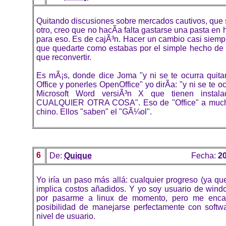
Quitando discusiones sobre mercados cautivos, que si
otro, creo que no hacÃ­a falta gastarse una pasta en 
para eso. Es de cajÃ³n. Hacer un cambio casi siemp
que quedarte como estabas por el simple hecho de 
que reconvertir.
Es mÃ¡s, donde dice Joma "y ni se te ocurra quitar
Office y ponerles OpenOffice" yo dirÃ­a: "y ni se te oc
Microsoft Word versiÃ³n X que tienen instal
CUALQUIER OTRA COSA". Eso de "Office" a much
chino. Ellos "saben" el "GÃ¼ol".
6
De:
Quique
Fecha:
20
Yo iría un paso más allá: cualquier progreso (ya q
implica costos añadidos. Y yo soy usuario de win
por pasarme a linux de momento, pero me encan
posibilidad de manejarse perfectamente con softwa
nivel de usuario.