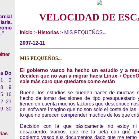
VELOCIDAD DE ESC
rcial
iaria.
 como
Inicio
>
Historias
> MIS PEQUEÑOS...
."
2007-12-11
MIS PEQUEÑOS...
El gobierno vasco ha hecho un estudio y a res
a
Do
deciden que no van a migrar hacia Linux + OpenOf
1
2
sale más caro que quedarse como están
8
9
Bueno, los estudios se pueden hacer de muchas m
15
16
hecho de tomar decisiones de tipo presupuestario 
22
23
tienen en cuenta muchos factores que desconocemos 
29
30
del software imagino que no son solo el coste de las l
lo que no parecen comprender muchos de los que criti
Decisión con la que básicamente no estoy ni
desacuerdo. Vamos, que me la pela con qué pr
rias
gobierno vasco sus documentos dado que me temo