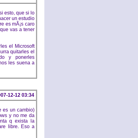
 esto, que si lo
hacer un estudio
re es mÃ¡s caro
que vas a tener
les el Microsoft
urra quitarles el
ado y ponerles
os les suena a
07-12-12 03:34
ue es un cambio)
dows y no me da
ta q exista la
re libre. Eso a