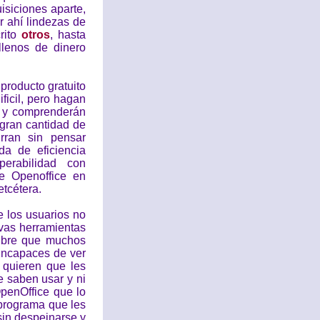
isiciones aparte,
r ahí lindezas de
crito
otros
, hasta
llenos de dinero
producto gratuito
icil, pero hagan
, y comprenderán
 gran cantidad de
rran sin pensar
da de eficiencia
perabilidad con
de Openoffice en
etcétera.
 los usuarios no
vas herramientas
libre que muchos
incapaces de ver
 quieren que les
e saben usar y ni
OpenOffice que lo
 programa que les
sin despeinarse y