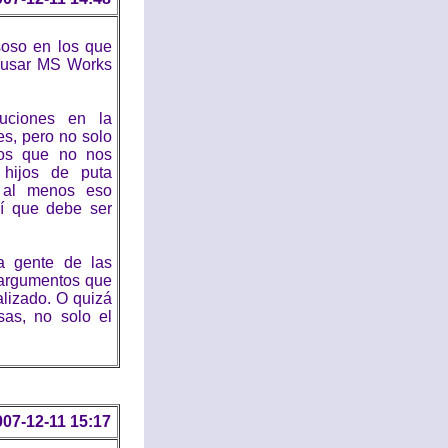
soso en los que
 usar MS Works
uciones en la
es, pero no solo
mos que no nos
 hijos de puta
, al menos eso
sí que debe ser
a gente de las
s argumentos que
lizado. O quizá
as, no solo el
007-12-11 15:17