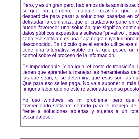
Pero, y es un gran pero, hablamos de la administració
si que no perdono: cualquier ocasión que la 
desperdicie para pasar a soluciones basadas en có
defraudar la confianza que el ciudadano pone en e
puede favorecer una solución que significa continu
datos públicos expuestos a software "privativo", puest
cabo ese software es una caja negra cuyo funcionam
desconocido. Es ridículo que el estado utilice esa c
tiene una alternativa viable en la que posee un
control sobre el proceso de la información.
Es imperdonable. Y da igual el coste de transición. 
tienen que aprender a manejar las herramientas de 
las que sean, si se determina que esas son las qu
Que para eso se les paga. No va a suponer ni más h
ninguna labor que no esté relacionada con su puesto 
Yo uso windows, es mi problema, pero que e
favoreciendo software cerrado para el manejo de 
frente a soluciones abiertas y sujetas a un total
escandaloso.