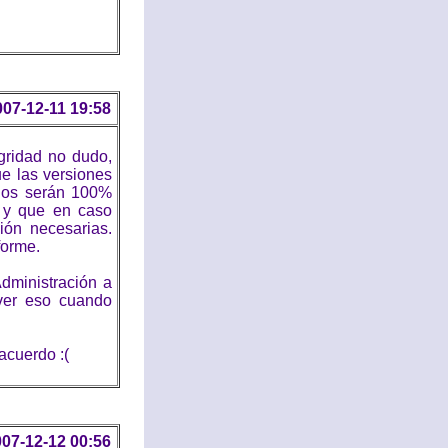
007-12-11 19:58
gridad no dudo,
ue las versiones
ados serán 100%
, y que en caso
ión necesarias.
forme.
dministración a
lver eso cuando
acuerdo :(
07-12-12 00:56