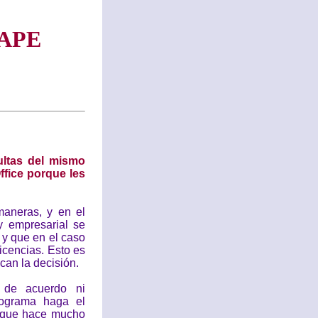
APE
ultas del mismo
fice porque les
aneras, y en el
y empresarial se
y que en el caso
icencias. Esto es
can la decisión.
 de acuerdo ni
ograma haga el
 que hace mucho