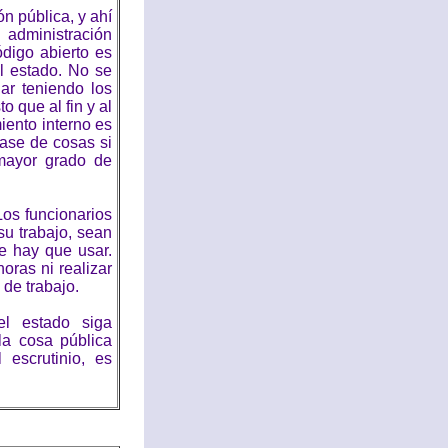
n pública, y ahí
administración
digo abierto es
l estado. No se
ar teniendo los
o que al fin y al
iento interno es
lase de cosas si
 mayor grado de
Los funcionarios
su trabajo, sean
e hay que usar.
oras ni realizar
de trabajo.
l estado siga
la cosa pública
 escrutinio, es