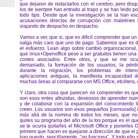
que dejaron de redactarlos con el cerebro, pero disqu
los de siempre han entrado al trapo y se han leido po
todo tipo. Desde que la investigación se la han es
acusaciones directas de corrupción con maletines 
viajando de despacho en despacho.
Vamos a ver, que si, que es dificil comprender que un 
salga más caro que uno de pago. Sabemos que es dif
el esfuerzo. Lean algo sobre cambio organizacional
que linux+Openoffice pese a ser gratuitos tienen una
costes asociados. Entre otros, y que se me ocu
demasiado, la formación de los usuarios, la pérdi
durante la migración, los problemas de intero
aplicaciones antiguas, la manifiesta incapacidad 
muchas áreas al compararse con MS Office, etcétera, 
Y claro, otra cosa que parecen no comprender es que
son esos entes altruistas, deseosos de aprender nue
y de colaborar con la expansión del conocimiento 
creen. Los usuarios son esos pequeños [censurado] 
más allá de la nomina de todos los meses, que no
quites su programa del año de la tos porque es el qu
se te ocurra quitarles el Microsoft Office y ponerles 
primero que hacen es quejarse a dirección de que el
han puesto, sencillamente, "no funciona". Y todo ello 