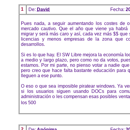
1
De:
David
Fecha:
2
Pues nada, a seguir aumentando los costes de op
mercado cautivo. Que el año que viene ya habrá
migrar y será más caro y así, cada vez más $$ que 
licencias y menos empresas de la zona que c
desarrollos.
Si es lo que hay. El SW Libre mejora la economía loc
a medio y largo plazo, pero como no da votos, pue
estamos. Por mi parte, no pienso votar a nadie que
pero creo que hace falta bastante educación para q
lleguen a ese punto.
O eso o que sea imposible piratear windows. Ya v
si los usuarios siguen usando DOCs para comu
administración o les compensan esas posibles venta
los 500
2
De:
Anónima
Fecha:
2