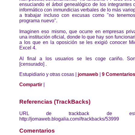
ensuciando el árbol genealógico de los integrantes 
informático con inmundicias verbales de lo más vari
a trabajar incluso con excusas como "no tenemos
programa nuevo".
Imaginen eso mismo, que ocurre en empresas priva
una institución oficial, donde lo que hay son funciona
a los que en la oposición se les exigió conocer Mi
Excel 4.
Al final a los usuarios se les coge cariño. S
[censurado] .
Estupidiario y otras cosas |
jomaweb
|
9 Comentario
Compartir
|
Referencias (TrackBacks)
URL de trackback de esta 
http://jomaweb.blogalia.com//trackbacks/53999
Comentarios