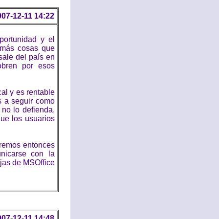
007-12-11 14:22
ortunidad y el
 más cosas que
sale del país en
obren por esos
al y es rentable
s a seguir como
 no lo defienda,
ue los usuarios
eremos entonces
nicarse con la
jas de MSOffice
007-12-11 14:48