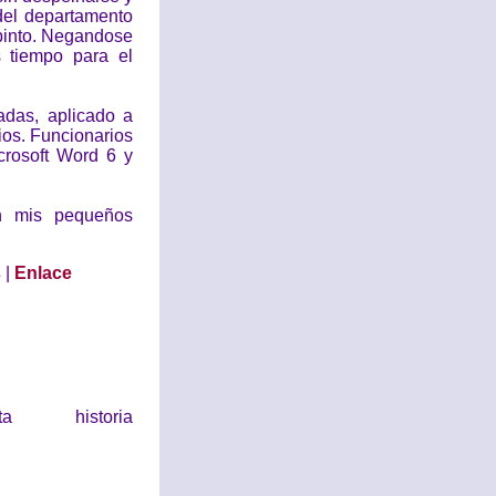
del departamento
opinto. Negandose
 tiempo para el
das, aplicado a
rios. Funcionarios
crosoft Word 6 y
on mis pequeños
s
|
Enlace
historia