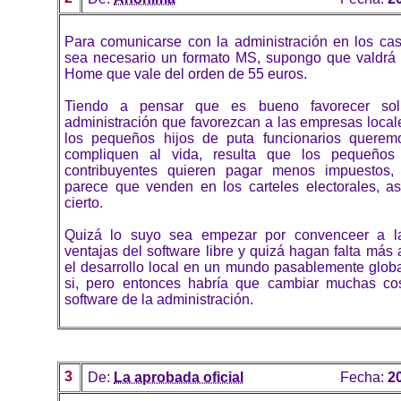
Para comunicarse con la administración en los ca
sea necesario un formato MS, supongo que valdrá
Home que vale del orden de 55 euros.
Tiendo a pensar que es bueno favorecer sol
administración que favorezcan a las empresas local
los pequeños hijos de puta funcionarios quere
compliquen al vida, resulta que los pequeños
contribuyentes quieren pagar menos impuestos
parece que venden en los carteles electorales, a
cierto.
Quizá lo suyo sea empezar por convenceer a l
ventajas del software libre y quizá hagan falta má
el desarrollo local en un mundo pasablemente globa
si, pero entonces habría que cambiar muchas cos
software de la administración.
3
De:
La aprobada oficial
Fecha:
2