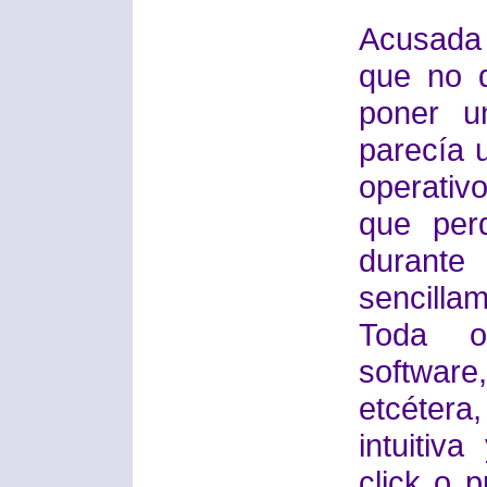
Acusada 
que no q
poner u
parecía 
operativ
que perd
durant
sencill
Toda o
software
etcéter
intuitiv
click o p