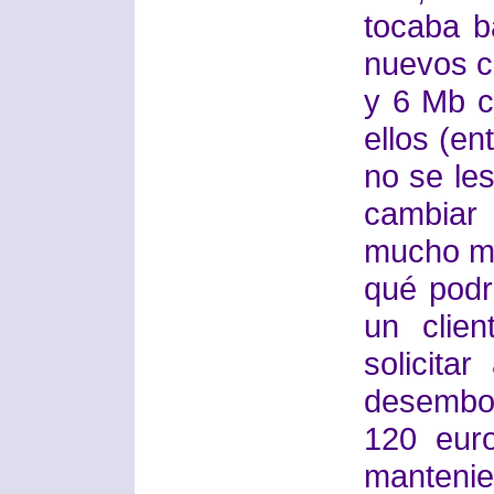
tocaba b
nuevos cl
y 6 Mb c
ellos (en
no se les
cambiar
mucho me
qué podr
un clie
solicita
desembol
120 euro
manteni