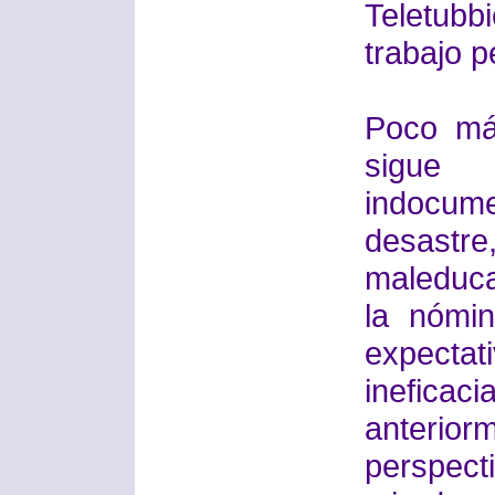
Teletubb
trabajo p
Poco más
sigue 
indocum
desast
maleduc
la nómi
expecta
ineficac
anteri
perspec