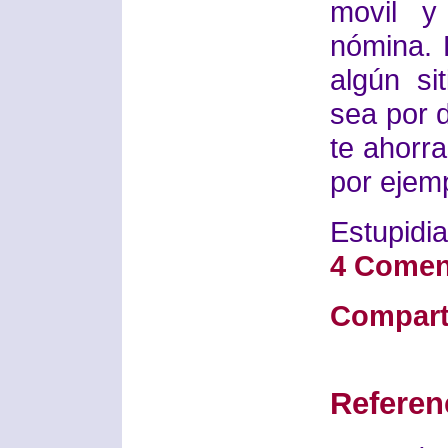
movil y
nómina. 
algún si
sea por 
te ahorra
por ejemp
Estupidia
4 Comen
Compart
Referen