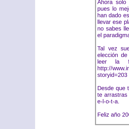
Ahora solo 
pues lo me
han dado esa
llevar ese p
no sabes ll
el paradigm
Tal vez su
elección de
leer la 
http://www.
storyid=203
Desde que te
te arrastras
e-l-o-t-a.
Feliz año 20