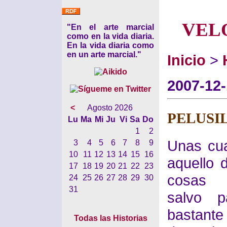
VEL
"En el arte marcial
como en la vida diaria.
En la vida diaria como
en un arte marcial."
Inicio
>
2007-12
<
Agosto 2026
PELUSI
Lu
Ma
Mi
Ju
Vi
Sa
Do
1
2
Unas cua
3
4
5
6
7
8
9
10
11
12
13
14
15
16
aquello d
17
18
19
20
21
22
23
cosas a
24
25
26
27
28
29
30
31
salvo 
bastante
Todas las Historias