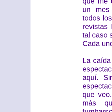
que me d
un mes 
todos los
revistas
tal caso 
Cada uno
La caída 
espectac
aquí. S
espectac
que veo
más que
tumbars