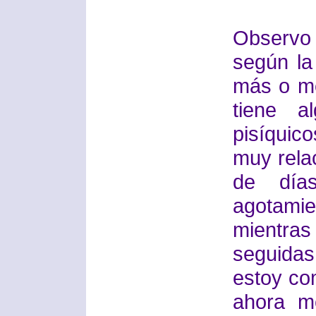
Observo
según la
más o me
tiene a
pisíquic
muy rela
de día
agotami
mientra
seguidas
estoy co
ahora m