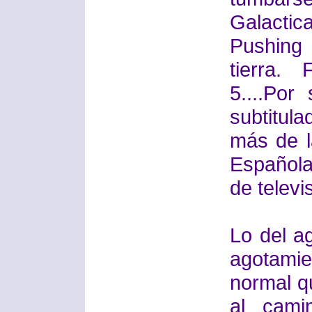
Galacti
Pushing
tierra.
5....Por
subtitu
más de la
Española
de televi
Lo del a
agotami
normal qu
al cami