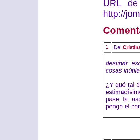
URL de 
http://j
Coment
1
De:
Cristin
destinar e
cosas inútil
¿Y qué tal d
estimadísim
pase la aso
pongo el con