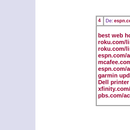
4
De:
espn.c
best web h
roku.com/l
roku.com/l
espn.com/a
mcafee.com
espn.com/a
garmin upd
Dell printe
xfinity.com
pbs.com/ac