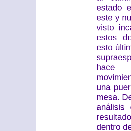
estado 
este y n
visto in
estos d
esto últi
supraes
hace 
movimien
una puer
mesa. D
análisis
resulta
dentro d