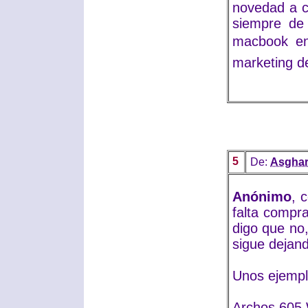
novedad a c
siempre de 
macbook en
marketing de
5
De:
Asgha
Anónimo
, 
falta compr
digo que no
sigue dejand
Unos ejempl
Archos 605