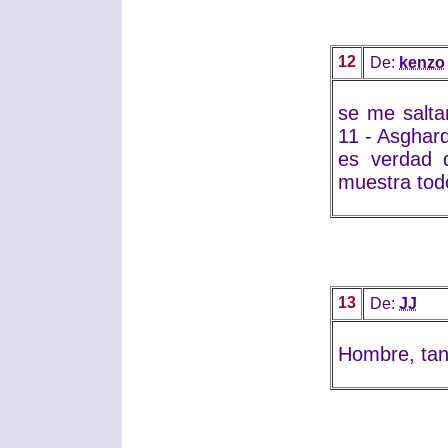
12
De:
kenzo
se me salta
11 - Asghard,
es verdad q
muestra tod
13
De:
JJ
Hombre, tan