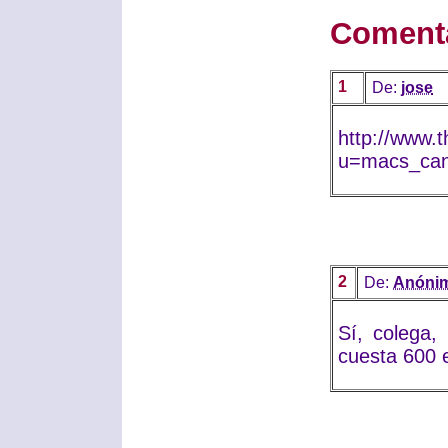
Coment
1
De:
jose
http://www.t
u=macs_can
2
De:
Anóni
Sí, colega,
cuesta 600 