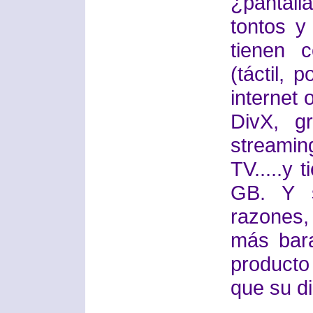
¿pantall
tontos y
tienen 
(táctil, 
internet 
DivX, g
streamin
TV.....y
GB. Y s
razones
más bar
producto
que su d