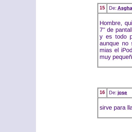
15
De:
Asgha
Hombre, qui
7'' de panta
y es todo p
aunque no 
mias el iPo
muy pequeño 
16
De:
jose
sirve para l