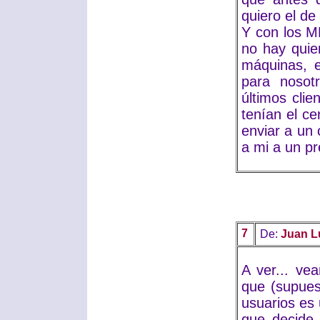
quiero el de
Y con los MP
no hay quie
máquinas, 
para nosot
últimos cli
tenían el c
enviar a un
a mi a un pr
7
De:
Juan L
A ver... ve
que (supues
usuarios es 
que decide 