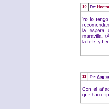
10
De:
Hector
Yo lo teng
recomendand
la espera 
maravilla, t
la tele, y t
11
De:
Asgha
Con el añad
que han copi