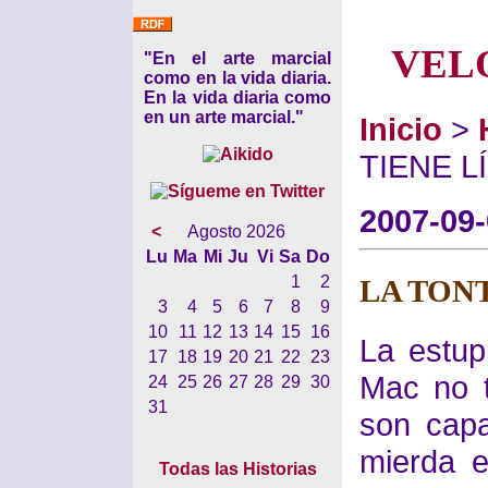
VEL
"En el arte marcial
como en la vida diaria.
En la vida diaria como
en un arte marcial."
Inicio
>
TIENE L
2007-09
<
Agosto 2026
Lu
Ma
Mi
Ju
Vi
Sa
Do
1
2
LA TON
3
4
5
6
7
8
9
10
11
12
13
14
15
16
La estup
17
18
19
20
21
22
23
Mac no t
24
25
26
27
28
29
30
31
son cap
mierda e
Todas las Historias