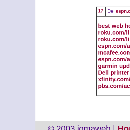
17
De:
espn.c
best web h
roku.com/l
roku.com/l
espn.com/a
mcafee.com
espn.com/a
garmin upd
Dell printe
xfinity.com
pbs.com/ac
© 2003 jomaweb |
Ho