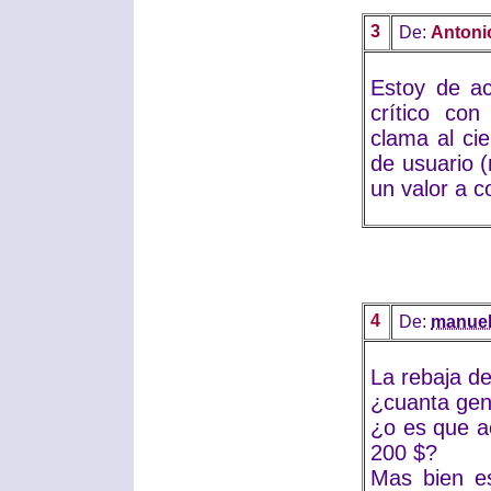
3
De:
Antoni
Estoy de ac
crítico co
clama al cie
de usuario (
un valor a c
4
De:
manuel
La rebaja de
¿cuanta gen
¿o es que a
200 $?
Mas bien e