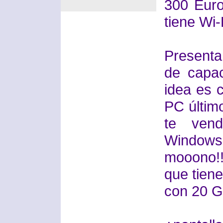
300 Euro
tiene Wi-
Present
de capa
idea es 
PC últim
te ven
Windows
mooono!!
que tiene
con 20 G