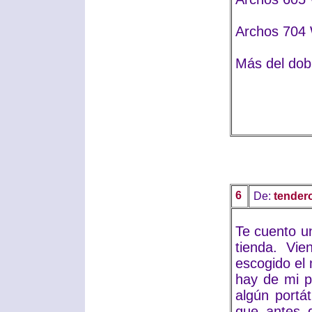
Archos 704
Más del dob
6
De:
tendero
Te cuento un
tienda. Vi
escogido el 
hay de mi p
algún portá
que antes d