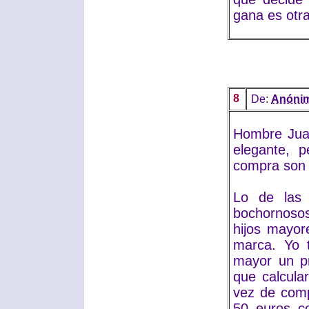
gana es otr
8
De:
Anóni
Hombre Juan
elegante, p
compra son 
Lo de las
bochornoso
hijos mayor
marca. Yo 
mayor un p
que calcula
vez de comp
50 euros c