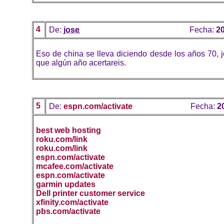
4
De:
jose
Fecha:
20
Eso de china se lleva diciendo desde los años 70, 
que algún año acertareis.
5
De:
espn.com/activate
Fecha:
2
best web hosting
roku.com/link
roku.com/link
espn.com/activate
mcafee.com/activate
espn.com/activate
garmin updates
Dell printer customer service
xfinity.com/activate
pbs.com/activate