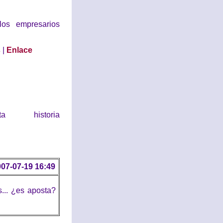
los empresarios
s
|
Enlace
historia
07-07-19 16:49
... ¿es aposta?