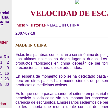
VELOCIDAD DE ESC
rcial
iaria.
 como
Inicio
>
Historias
> MADE IN CHINA
."
2007-07-19
MADE IN CHINA
Estas tres palabras comienzan a ser sinónimo de pelig
a
Do
Las últimas noticias no dejan lugar a dudas. Los
1
2
productos fabricados en china deberán de ser tom
precaución a la hora de ser adquiridos.
8
9
15
16
En españa de momento sólo se ha detectado pasta d
22
23
pero en otros paises han muerto cientos de perso
29
30
productos o medicinas tóxicas.
Es lo que suele pasar cuando el criterio empresarial e
beneficio a toda costa sin sin importar las consecu
carencia de escrúpulos. Empresarios sedientos de ben
rias
no les importa que muera gente con tal de tener