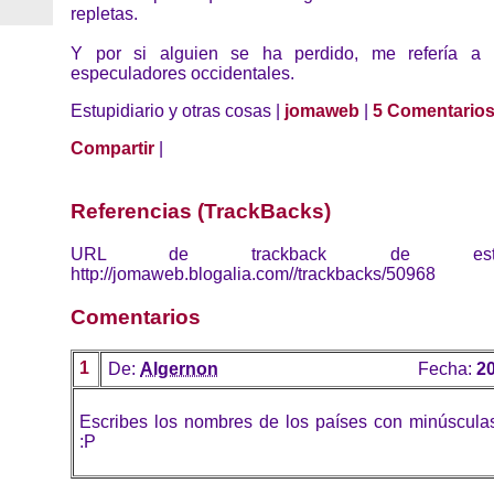
repletas.
Y por si alguien se ha perdido, me refería a 
especuladores occidentales.
Estupidiario y otras cosas |
jomaweb
|
5 Comentario
Compartir
|
Referencias (TrackBacks)
URL de trackback de esta 
http://jomaweb.blogalia.com//trackbacks/50968
Comentarios
1
De:
Algernon
Fecha:
20
Escribes los nombres de los países con minúsculas
:P