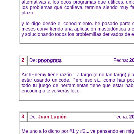
alternativas a los otros programas que utilices. un
los problemas que conlleva, termina siendo muy fa
plazo.
y lo digo desde el conocimiento. he pasado parte d
meses convirtiendo una aplicación mastodóntica a e
y solucionando todos los problemillas derivados de 
2
De:
pnongrata
Fecha:
20
ArchEnemy tiene razón... a largo (o no tan largo) p
estar usando unicode. Pero eso sí... como has po
todo tu juego de herramientas tiene que estar ha
encoding o te volverás loco.
3
De:
Juan Lupión
Fecha:
20
Me uno a lo dicho por #1 y #2... ve pensando en mig