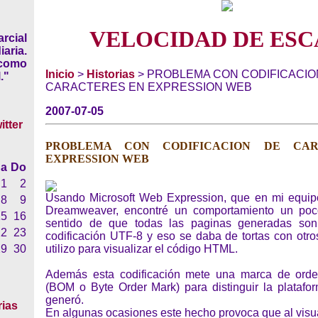
VELOCIDAD DE ESC
rcial
iaria.
 como
Inicio
>
Historias
> PROBLEMA CON CODIFICACIO
."
CARACTERES EN EXPRESSION WEB
2007-07-05
PROBLEMA CON CODIFICACION DE CAR
EXPRESSION WEB
a
Do
1
2
Usando Microsoft Web Expression, que en mi equipo
8
9
Dreamweaver, encontré un comportamiento un poc
15
16
sentido de que todas las paginas generadas so
22
23
codificación UTF-8 y eso se daba de tortas con otr
29
30
utilizo para visualizar el código HTML.
Además esta codificación mete una marca de orde
(BOM o Byte Order Mark) para distinguir la platafo
generó.
rias
En algunas ocasiones este hecho provoca que al visu