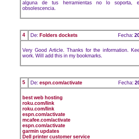
alguna de tus herramientas no lo soporta, 
obsolescencia.
4
De:
Folders dockets
Fecha:
2
Very Good Article. Thanks for the information. K
work. Will add this in my bookmarks.
5
De:
espn.com/activate
Fecha:
2
best web hosting
roku.com/link
roku.com/link
espn.com/activate
mcafee.com/activate
espn.com/activate
garmin updates
Dell printer customer service