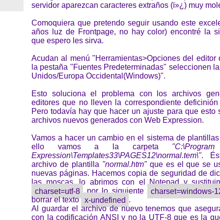
servidor aparezcan caracteres extraños (ï»¿) muy mol
Comoquiera que pretendo seguir usando este excel
años luz de Frontpage, no hay color) encontré la si
que espero les sirva.
Acudan al menú "Herramientas>Opciones del editor 
la pestaña "Fuentes Predeterminadas" seleccionen la
Unidos/Europa Occidental(Windows)".
Esto soluciona el problema con los archivos gen
editores que no lleven la correspondiente deficinió
Pero todavía hay que hacer un ajuste para que esto 
archivos nuevos generados con Web Expression.
Vamos a hacer un cambio en el sistema de plantillas 
ello vamos a la carpeta
"C:\Program 
Expression\Templates33\PAGES12\normal.tem\"
. És
archivo de plantilla
"normal.htm"
que es el que se us
nuevas páginas. Hacemos copia de seguridad de dich
las moscas, lo abrimos con el Notepad y sustitu
charset=utf-8
por lo siguiente
charset=windows-1
borrar el texto
x-undefined
.
Al guardar el archivo de nuevo tenemos que asegur
con la codificación ANSI y no la UTF-8 que es la qu