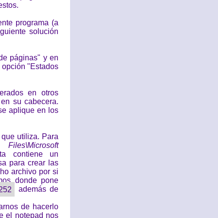
estos.
ente programa (a
guiente solución
de páginas" y en
 opción "Estados
erados en otros
n en su cabecera.
se aplique en los
que utiliza. Para
Files\Microsoft
ta contiene un
a para crear las
o archivo por si
imos donde pone
252
además de
arnos de hacerlo
e el notepad nos