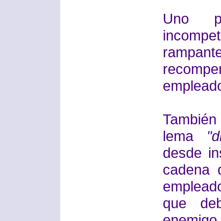
Uno p
incompe
rampa
recompe
empleado 
También c
lema
"
desde in
cadena 
emplead
que deb
enemigo.