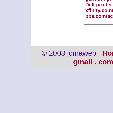
Dell printe
xfinity.com
pbs.com/ac
© 2003 jomaweb |
Ho
gmail . co