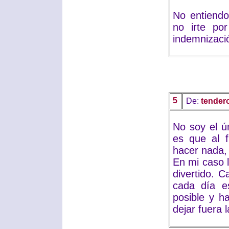
No entiend
no irte po
indemnizació
5
De:
tendero
No soy el ú
es que al 
hacer nada, 
En mi caso l
divertido. C
cada día e
posible y h
dejar fuera 