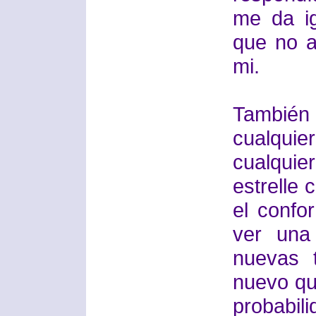
me da ig
que no a
mi.
También 
cualquier
cualqui
estrelle 
el confo
ver una
nuevas 
nuevo qu
probabi