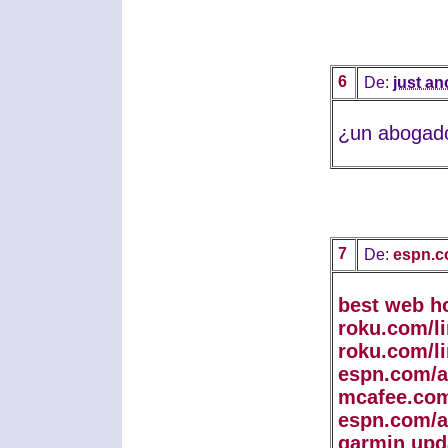
6
De:
just a
¿un abogado
7
De:
espn.c
best web h
roku.com/l
roku.com/l
espn.com/a
mcafee.com
espn.com/a
garmin upd