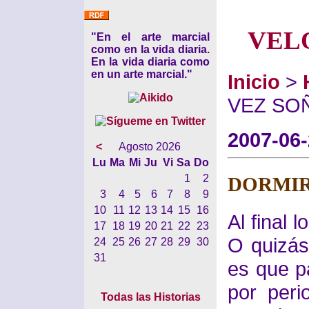
VEL
"En el arte marcial
como en la vida diaria.
En la vida diaria como
en un arte marcial."
Inicio
>
VEZ SO
2007-06
<
Agosto 2026
Lu
Ma
Mi
Ju
Vi
Sa
Do
1
2
DORMIR
3
4
5
6
7
8
9
10
11
12
13
14
15
16
Al final 
17
18
19
20
21
22
23
O quizás,
24
25
26
27
28
29
30
31
es que p
por peri
Todas las Historias