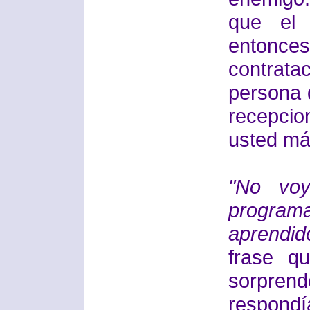
que el 
entonces
contrata
persona 
recepcio
usted má
"No voy
program
aprendid
frase q
sorpren
respondí