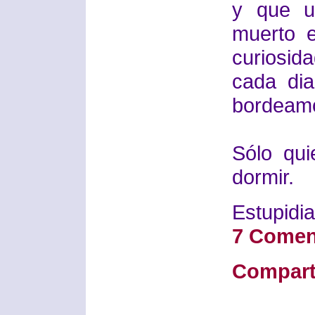
y que u
muerto e
curiosid
cada dia
bordeamo
Sólo qu
dormir.
Estupidia
7 Comen
Compart