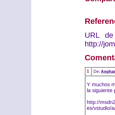
Referen
URL de 
http://j
Coment
1
De:
Asgha
Y muchos má
la siguiente
http://msdn
es/vstudio/