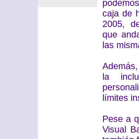
podemos
caja de 
2005, d
que anda
las mism
Además, 
la incl
personal
límites 
Pese a q
Visual B