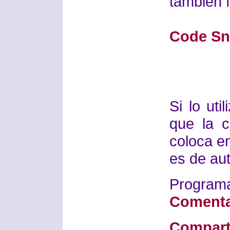
también 
Code Sni
Si lo ut
que la 
coloca e
es de aut
Progra
Comenta
Compart