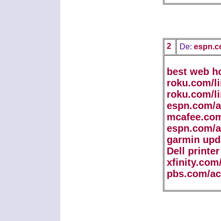
2
De:
espn.c
best web h
roku.com/l
roku.com/l
espn.com/a
mcafee.com
espn.com/a
garmin upd
Dell printe
xfinity.com
pbs.com/ac