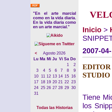
VEL
"En el arte marcial
como en la vida diaria.
En la vida diaria como
en un arte marcial."
Inicio
>
SNIPPET
2007-04
<
Agosto 2026
Lu
Ma
Mi
Ju
Vi
Sa
Do
1
2
EDITOR 
3
4
5
6
7
8
9
STUDIO
10
11
12
13
14
15
16
17
18
19
20
21
22
23
24
25
26
27
28
29
30
31
Tiene Mic
los Snip
Todas las Historias