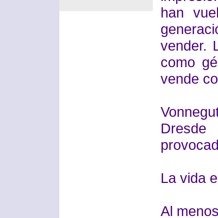
han vue
generac
vender. 
como gé
vende com
Vonnegut
Dresde 
provocad
La vida e
Al menos