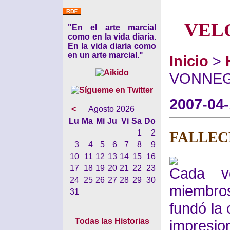
VEL
"En el arte marcial
como en la vida diaria.
En la vida diaria como
en un arte marcial."
Inicio
>
VONNE
2007-04
<
Agosto 2026
Lu
Ma
Mi
Ju
Vi
Sa
Do
1
2
FALLEC
3
4
5
6
7
8
9
10
11
12
13
14
15
16
17
18
19
20
21
22
23
Cada v
24
25
26
27
28
29
30
miembro
31
fundó la 
Todas las Historias
impresio