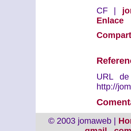
CF |
j
Enlace
Compart
Referen
URL de 
http://j
Coment
© 2003 jomaweb |
Ho
gmail . co