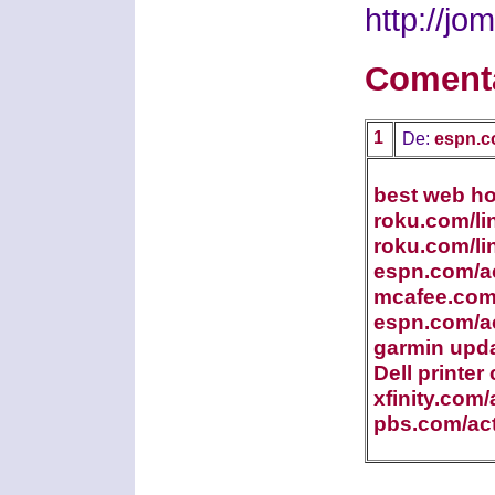
http://j
Coment
1
De:
espn.c
best web ho
roku.com/li
roku.com/li
espn.com/ac
mcafee.com/
espn.com/ac
garmin upd
Dell printer
xfinity.com/
pbs.com/act