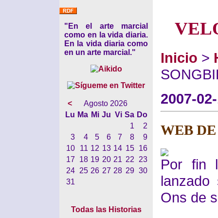
VEL
"En el arte marcial
como en la vida diaria.
En la vida diaria como
en un arte marcial."
Inicio
>
SONGBI
2007-02
<
Agosto 2026
Lu
Ma
Mi
Ju
Vi
Sa
Do
1
2
WEB DE
3
4
5
6
7
8
9
10
11
12
13
14
15
16
17
18
19
20
21
22
23
Por fin
24
25
26
27
28
29
30
lanzado 
31
Ons de s
Todas las Historias