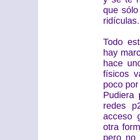
que sólo
ridículas.
Todo est
hay marc
hace un
físicos 
poco por 
Pudiera 
redes p
acceso g
otra for
pero no 