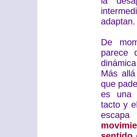
la desa
intermed
adaptan.
De mome
parece 
dinámica 
Más allá 
que pade
es una 
tacto y 
esca
movimi
sentido