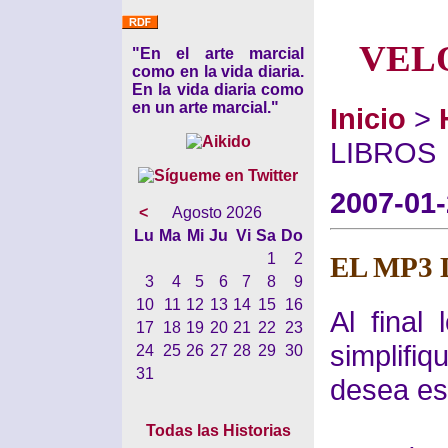
VEL
"En el arte marcial
como en la vida diaria.
En la vida diaria como
en un arte marcial."
Inicio
>
LIBROS
2007-01
<
Agosto 2026
Lu
Ma
Mi
Ju
Vi
Sa
Do
1
2
EL MP3 
3
4
5
6
7
8
9
10
11
12
13
14
15
16
Al final
17
18
19
20
21
22
23
simplif
24
25
26
27
28
29
30
31
desea es 
Todas las Historias