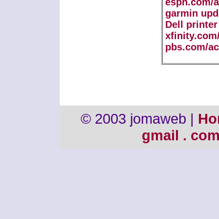
espn.com/a
garmin upd
Dell printe
xfinity.com
pbs.com/ac
© 2003 jomaweb |
Ho
gmail . co