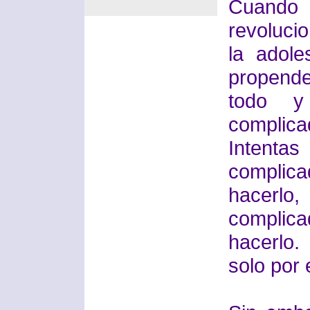
Cuando
revoluci
la adol
propend
todo y
complica
Intent
complic
hacerlo,
complic
hacerlo.
solo por 