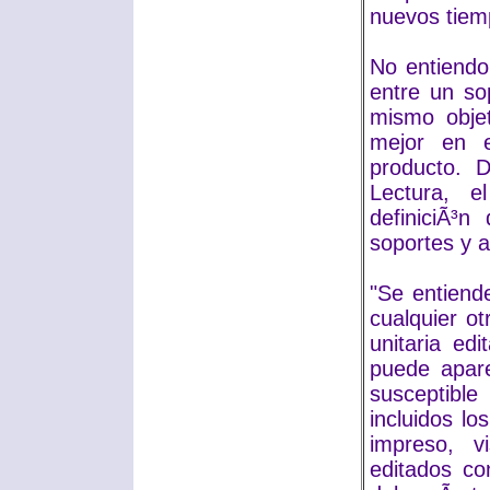
nuevos tiem
No entiendo
entre un sop
mismo obje
mejor en e
producto. 
Lectura, e
definiciÃ³n
soportes y a
"Se entiende 
cualquier ot
unitaria ed
puede apare
susceptible
incluidos l
impreso, v
editados co