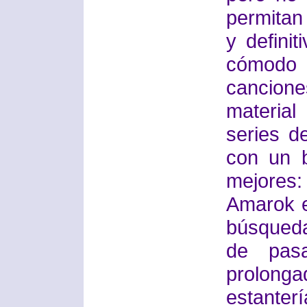
permitan 
y defini
cómodo
cancion
material
series d
con un b
mejores
Amarok e
búsqued
de pas
prolong
estanter