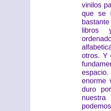
vinilos p
que se 
bastante 
libros 
orden
alfabet
otros. Y
fundame
espacio
enorme v
duro po
nuestr
podemos 