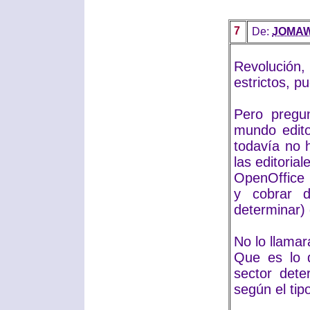
7
De:
JOMA
Revolución,
estrictos, p
Pero pregu
mundo edito
todavía no 
las editorial
OpenOffice (
y cobrar 
determinar) 
No lo llamar
Que es lo q
sector dete
según el tip