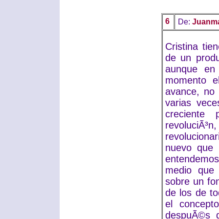
6
De:
Juanm
Cristina ti
de un produ
aunque en 
momento el
avance, no 
varias vece
creciente
revoluciÃ
revoluciona
nuevo que m
entendemos
medio que 
sobre un fond
de los de to
el concepto
despuÃ©s d