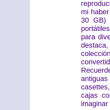
reproduci
mi haber
30 GB) 
portátil
para div
destaca
colecci
converti
Recuer
antiguas
casette
cajas c
imaginar