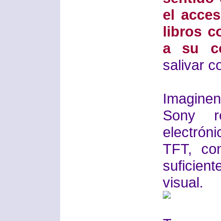
el acces
libros 
a su co
salivar c
Imaginen
Sony r
electróni
TFT, con
suficient
visual.