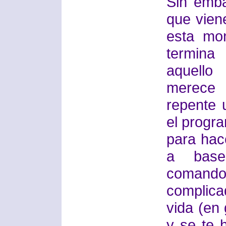
Sin emba
que vien
esta mo
termina
aquello
merece 
repente 
el progra
para hac
a base
comand
complica
vida (en 
y se te 