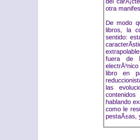
del carÃ¡ct
otra manifest
De modo qu
libros, la
sentido: es
caracterÃ­s
extrapolab
fuera de l
electrÃ³ni
libro en p
reduccionist
las evoluci
contenidos
hablando ex
como le res
pestaÃ±as, y