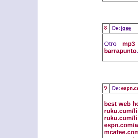
8
De:
jose
Otro
mp3 
barrapunto
9
De:
espn.c
best web h
roku.com/l
roku.com/l
espn.com/a
mcafee.com