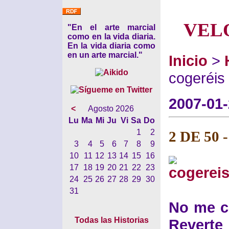
VEL
"En el arte marcial
como en la vida diaria.
En la vida diaria como
en un arte marcial."
Inicio
>
cogeréis 
2007-01
<
Agosto 2026
Lu
Ma
Mi
Ju
Vi
Sa
Do
1
2
2 DE 50 -
3
4
5
6
7
8
9
10
11
12
13
14
15
16
17
18
19
20
21
22
23
24
25
26
27
28
29
30
31
No me co
Todas las Historias
Reverte 