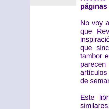
páginas
No voy a
que Rev
inspirac
que sinc
tambor e
parecen 
artículo
de seman
Este lib
simila