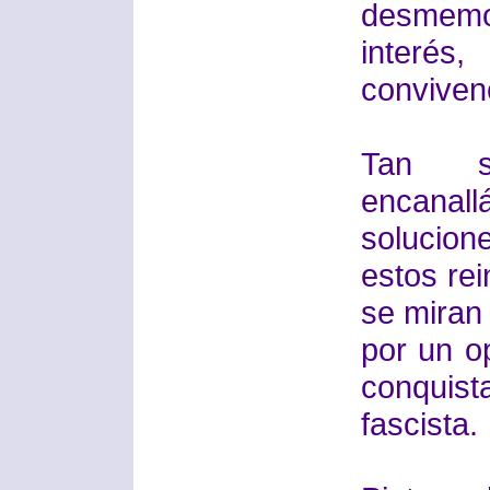
desmemo
interés
convivenc
Tan so
encana
solucio
estos rei
se miran 
por un o
conquist
fascista.