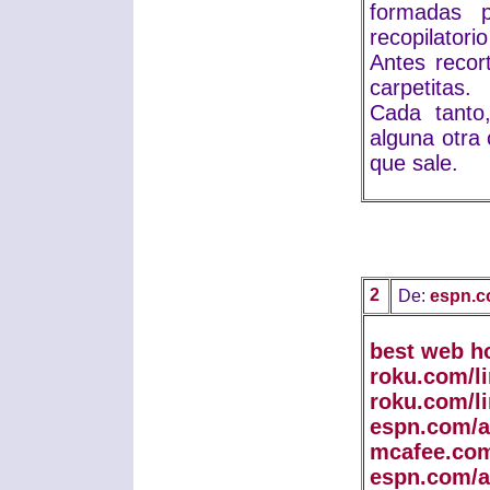
formadas 
recopilatorio
Antes recor
carpetitas.
Cada tanto
alguna otra 
que sale.
2
De:
espn.c
best web h
roku.com/l
roku.com/l
espn.com/a
mcafee.com
espn.com/a