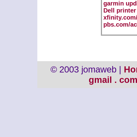
garmin upd
Dell printe
xfinity.com
pbs.com/ac
© 2003 jomaweb |
Ho
gmail . co