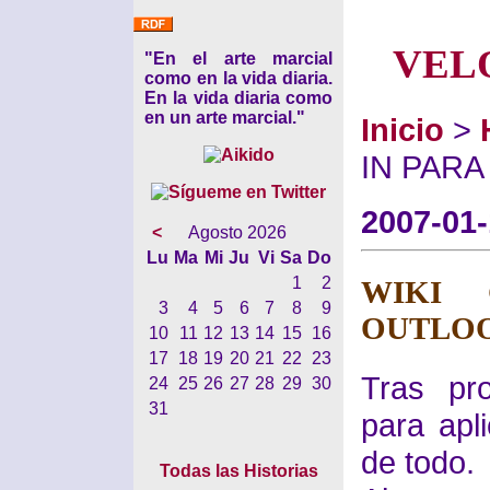
VEL
"En el arte marcial
como en la vida diaria.
En la vida diaria como
en un arte marcial."
Inicio
>
IN PAR
2007-01
<
Agosto 2026
Lu
Ma
Mi
Ju
Vi
Sa
Do
1
2
WIKI 
3
4
5
6
7
8
9
OUTLO
10
11
12
13
14
15
16
17
18
19
20
21
22
23
Tras pr
24
25
26
27
28
29
30
31
para apl
de todo.
Todas las Historias