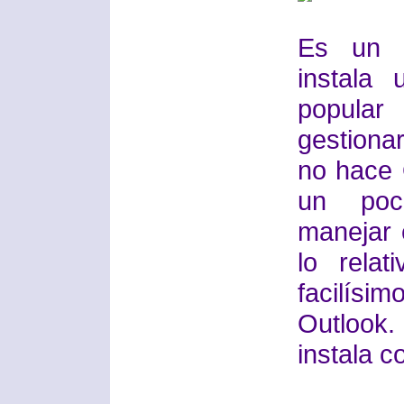
Es un a
instala
popular
gestiona
no hace 
un poco
manejar e
lo rela
facilís
Outlook.
instala c