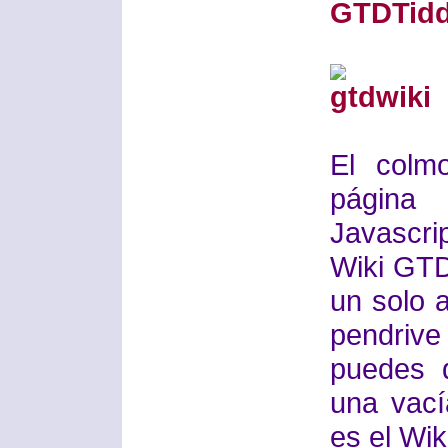
GTDTidd
El colm
página
Javascri
Wiki GTD 
un solo a
pendrive
puedes 
una vací
es el Wik