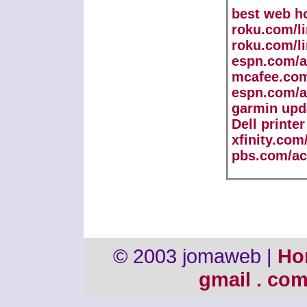
best web h
roku.com/l
roku.com/l
espn.com/a
mcafee.com
espn.com/a
garmin upd
Dell printe
xfinity.com
pbs.com/ac
© 2003 jomaweb |
Ho
gmail . co