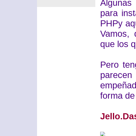
Algunas
para ins
PHPy aque
Vamos, 
que los q
Pero te
parecen
empeñado
forma de
Jello.D