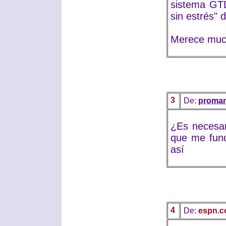
sistema GTD
sin estrés" 
Merece much
3
De:
proma
¿Es necesar
que me func
así
4
De:
espn.c