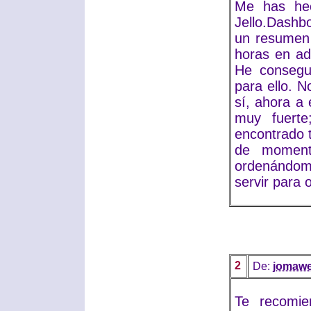
Me has hec
Jello.Dash
un resumen 
horas en ad
He consegu
para ello. 
sí, ahora a 
muy fuerte
encontrado 
de momento
ordenándom
servir para 
2
De:
jomaw
Te recomie