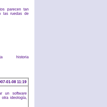
tos parecen tan
n las ruedas de
historia
007-01-08 11:19
r un software
otra ideología,