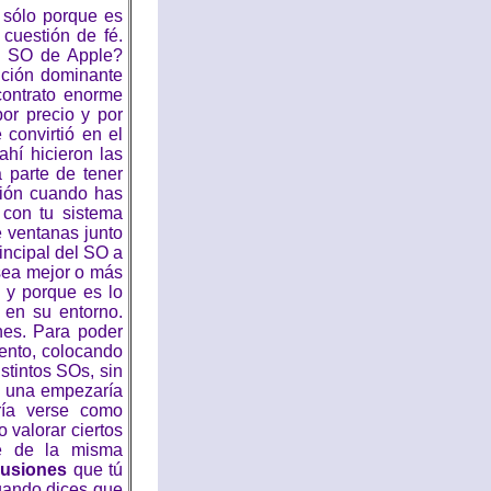
 sólo porque es
 cuestión de fé.
l SO de Apple?
ición dominante
ontrato enorme
or precio y por
 convirtió en el
ahí hicieron las
 parte de tener
ación cuando has
 con tu sistema
e ventanas junto
incipal del SO a
sea mejor o más
, y porque es lo
 en su entorno.
nes. Para poder
ento, colocando
stintos SOs, sin
da una empezaría
ría verse como
 valorar ciertos
te de la misma
lusiones
que tú
uando dices que