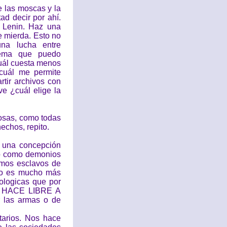
 las moscas y la
ad decir por ahí.
a Lenin. Haz una
e mierda. Esto no
una lucha entre
ema que puedo
cuál cuesta menos
cuál me permite
tir archivos con
e ¿cuál elige la
osas, como todas
echos, repito.
 una concepción
a, o como demonios
omos esclavos de
ero es mucho más
eologicas que por
NO HACE LIBRE A
 las armas o de
tarios. Nos hace