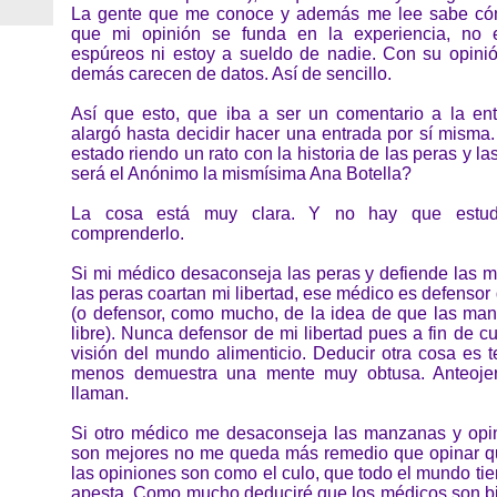
La gente que me conoce y además me lee sabe có
que mi opinión se funda en la experiencia, no e
espúreos ni estoy a sueldo de nadie. Con su opini
demás carecen de datos. Así de sencillo.
Así que esto, que iba a ser un comentario a la entr
alargó hasta decidir hacer una entrada por sí misma
estado riendo un rato con la historia de las peras y 
será el Anónimo la mismísima Ana Botella?
La cosa está muy clara. Y no hay que estudi
comprenderlo.
Si mi médico desaconseja las peras y defiende las 
las peras coartan mi libertad, ese médico es defenso
(o defensor, como mucho, de la idea de que las m
libre). Nunca defensor de mi libertad pues a fin de 
visión del mundo alimenticio. Deducir otra cosa es 
menos demuestra una mente muy obtusa. Anteojer
llaman.
Si otro médico me desaconseja las manzanas y opi
son mejores no me queda más remedio que opinar q
las opiniones son como el culo, que todo el mundo t
apesta. Como mucho deduciré que los médicos son b