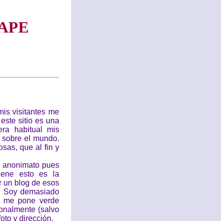
APE
is visitantes me
este sitio es una
ra habitual mis
s sobre el mundo.
as, que al fin y
l anonimato pues
iene esto es la
r un blog de esos
e. Soy demasiado
ue me pone verde
onalmente (salvo
oto y dirección.