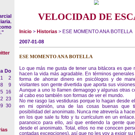
VELOCIDAD DE ESC
rcial
iaria.
 como
Inicio
>
Historias
> ESE MOMENTO ANA BOTELLA
."
2007-01-08
ESE MOMENTO ANA BOTELLA
Lo que más me gusta de tener una bitácora es que m
a
Do
hacen la vida más agradable. En términos generales 
1
2
forma de ahorrar dinero en psicólogos y de mane
visitantes son gente divertida que aporta sus visione
8
9
Aunque a uno lo llamen demagogo y algunas otras cos
15
16
al cabo eso también son formas de ver el mundo.
22
23
No me rasgo las vestiduras porque lo hagan desde e
29
30
en mi opinión, una de las cosas buenas que t
posibilidad del anonimato. Nunca me atrevería a hace
en los que sale tu foto y tu currículum en un enlac
paranoico para ello, así que entiendo la gente q
desde el anonimato. Total, ellos no me conocen pers
rias
contadas excepciones), así que no les voy a exigir su f