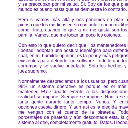
y se preocupan por mi salud. Si. Soy de los que pie
mundo es bueno hasta que se demuestra lo contrario.
Pero si vamos más allá y nos ponemos en plan par
pienso que los médicos en su conjunto coartan mi li
comer fruta, cuando lo que a mi me gusta son los
parrilla. Vamos, que me tocan un poco los cojones.
Con esto lo que quiero decir que "los mantenedores 
libertad" adoptan una postura ideológica para defende
cual, en mi humilde opinión, es la peor y más peligro
existentes para defender un software. Todo lo que toc
corrompe y se vuelve putrefacto. Sólo los hechos y
juez supremo.
Normalmente despreciamos a los usuarios, pero cuand
98% un sistema operativo es porque es el más 
mantener. FUD aparte. Frente a las disquisicione
realidad se impone. Siempre se impone. Nunca se 
tanta gente durante tanto tiempo. Nunca. Y en
opciones cuesta dinero. Y aún así es la elegida may
me vengan con el cuento de la pirateria. Tod
porcentajes de piratería y aún descontada esta, la 
sistema al otro, completamente gratuito. Datos. Hecho