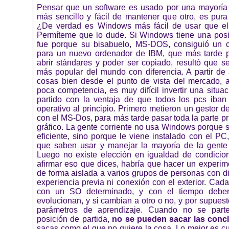
Pensar que un software es usado por una mayoría
más sencillo y fácil de mantener que otro, es pura
¿De verdad es Windows más fácil de usar que e
Permíteme que lo dude. Si Windows tiene una pos
fue porque su bisabuelo, MS-DOS, consiguió un c
para un nuevo ordenador de IBM, que más tarde p
abrir stándares y poder ser copiado, resultó que se
más popular del mundo con diferencia. A partir de 
cosas bien desde el punto de vista del mercado, a
poca competencia, es muy difícil invertir una situ
partido con la ventaja de que todos los pcs iban
operativo al principio. Primero metieron un gestor d
con el MS-Dos, para más tarde pasar toda la parte pr
gráfico. La gente corriente no usa Windows porque 
eficiente, sino porque le viene instalado con el PC
que saben usar y manejar la mayoría de la gente
Luego no existe elección en igualdad de condicio
afirmar eso que dices, habría que hacer un experim
de forma aislada a varios grupos de personas con di
experiencia previa ni conexión con el exterior. Ca
con un SO determinado, y con el tiempo debe
evolucionan, y si cambian a otro o no, y por supuesto
parámetros de aprendizaje. Cuando no se par
posición de partida,
no se pueden sacar las conc
sacas como el que no quiere la cosa. Lo mejor es c