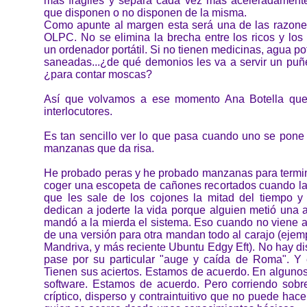
más frágiles y separa cada vez más aceleradament
que disponen o no disponen de la misma.
Como apunte al margen esta será una de las razones
OLPC. No se elimina la brecha entre los ricos y los
un ordenador portátil. Si no tienen medicinas, agua p
saneadas...¿de qué demonios les va a servir un puñ
¿para contar moscas?
Así que volvamos a ese momento Ana Botella que
interlocutores.
Es tan sencillo ver lo que pasa cuando uno se pone 
manzanas que da risa.
He probado peras y he probado manzanas para termi
coger una escopeta de cañones recortados cuando la
que les sale de los cojones la mitad del tiempo y 
dedican a joderte la vida porque alguien metió una 
mandó a la mierda el sistema. Eso cuando no viene a
de una versión para otra mandan todo al carajo (ejemp
Mandriva, y más reciente Ubuntu Edgy Eft). No hay di
pase por su particular "auge y caída de Roma". Y 
Tienen sus aciertos. Estamos de acuerdo. En alguno
software. Estamos de acuerdo. Pero corriendo sobr
críptico, disperso y contraintuitivo que no puede hace