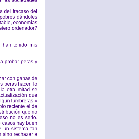
e las sociedades
 del fracaso del
 pobres dándoles
otable, economías
etero ordenador?
 han tenido mis
a probar peras y
nar con ganas de
s peras hacen lo
la otra mitad se
actualización que
lgun lumbreras y
lo reciente el de
stribución que no
eso no es serio.
s casos hay buen
e un sistema tan
r sino rechazar a