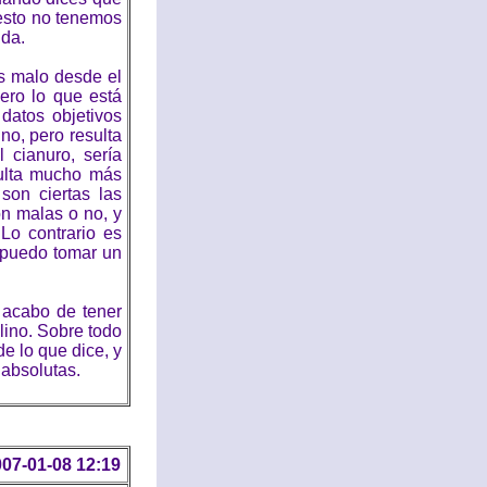
resto no tenemos
da.
es malo desde el
Pero lo que está
datos objetivos
no, pero resulta
 cianuro, sería
sulta mucho más
 son ciertas las
on malas o no, y
Lo contrario es
 puedo tomar un
 acabo de tener
lino. Sobre todo
e lo que dice, y
 absolutas.
07-01-08 12:19