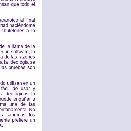
nsan que todo el
anoico al final
bertad haciéndome
 chuletones a la
de la llama de la
r un software, lo
sa de las razones
a la ideología se
 las pruebas son
o utilizan en un
fácil de usar y
s ideológicas la
puede engañar a
cima una de las
oritariamente. No
os sabemos los
gente prefiere un
s.