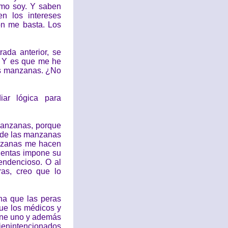
mo soy. Y saben
n los intereses
ón me basta. Los
ada anterior, se
. Y es que me he
las manzanas. ¿No
ar lógica para
manzanas, porque
r de las manzanas
anzanas me hacen
cuentas impone su
tendencioso. O al
as, creo que lo
na que las peras
ue los médicos y
iene uno y además
ienintencionados