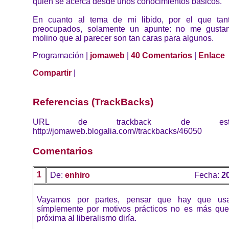
quien se acerca desde unos conocimientos básicos.
En cuanto al tema de mi libido, por el que tan
preocupados, solamente un apunte: no me gusta
molino que al parecer son tan caras para algunos.
Programación |
jomaweb
|
40 Comentarios
|
Enlace
Compartir
|
Referencias (TrackBacks)
URL de trackback de esta 
http://jomaweb.blogalia.com//trackbacks/46050
Comentarios
1
De:
enhiro
Fecha:
2
Vayamos por partes, pensar que hay que usa
símplemente por motivos prácticos no es más que 
próxima al liberalismo diría.