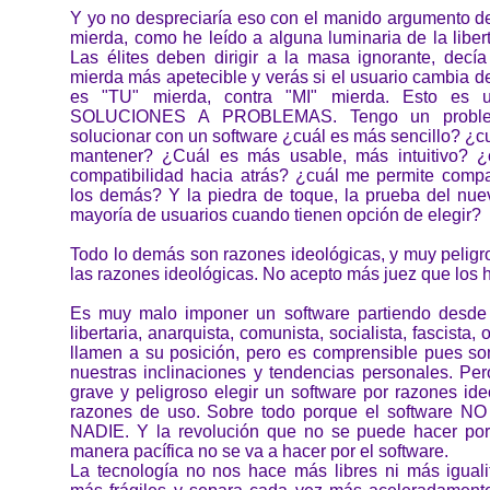
Y yo no despreciaría eso con el manido argumento de
mierda, como he leído a alguna luminaria de la libert
Las élites deben dirigir a la masa ignorante, decí
mierda más apetecible y verás si el usuario cambia d
es "TU" mierda, contra "MI" mierda. Esto es 
SOLUCIONES A PROBLEMAS. Tengo un probl
solucionar con un software ¿cuál es más sencillo? ¿
mantener? ¿Cuál es más usable, más intuitivo? ¿
compatibilidad hacia atrás? ¿cuál me permite compar
los demás? Y la piedra de toque, la prueba del nuev
mayoría de usuarios cuando tienen opción de elegir?
Todo lo demás son razones ideológicas, y muy peligr
las razones ideológicas. No acepto más juez que los h
Es muy malo imponer un software partiendo desde
libertaria, anarquista, comunista, socialista, fascist
llamen a su posición, pero es comprensible pues s
nuestras inclinaciones y tendencias personales. P
grave y peligroso elegir un software por razones id
razones de uso. Sobre todo porque el software 
NADIE. Y la revolución que no se puede hacer por
manera pacífica no se va a hacer por el software.
La tecnología no nos hace más libres ni más iguali