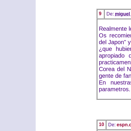
9
De:
miguel
Realmente l
Os recomien
del Japon" 
¿que hubier
apropiado 
practicame
Corea del N
gente de fan
En nuestra
parametros.
10
De:
espn.c