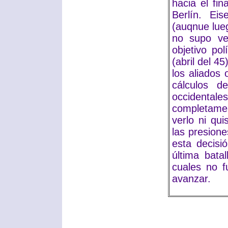
hacia el fi
Berlín. Eis
(auqnue lue
no supo ve
objetivo po
(abril del 4
los aliados 
cálculos d
occidenta
completame
verlo ni qu
las presion
esta decisi
última bata
cuales no 
avanzar.