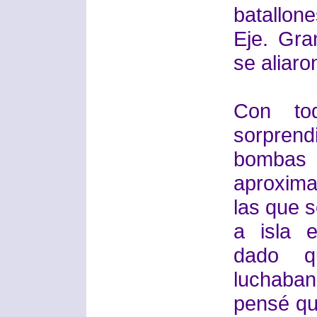
batallon
Eje. Gra
se aliaro
Con t
sorpren
bombas
aproxima
las que 
a isla e
dado q
luchaba
pensé qu