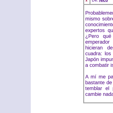
De:
Nico
Probablemen
mismo sobre
conocimient
expertos q
¿Pero qué 
emperador 
hicieran d
cuadra: lo
Japón impun
a combatir is
A mí me par
bastante de 
temblar el
cambie nada 