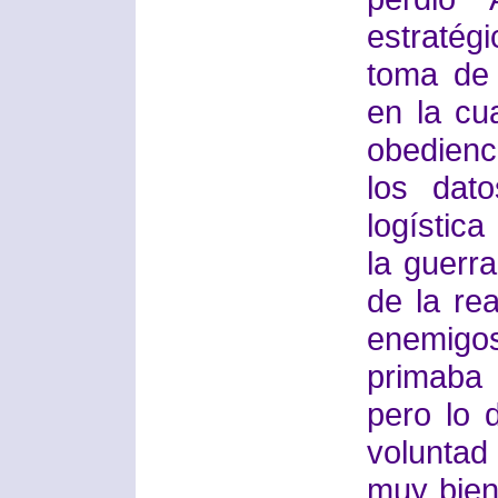
estratég
toma de 
en la cu
obedienc
los dat
logística
la guerra
de la re
enemig
primaba 
pero lo d
voluntad
muy bien 