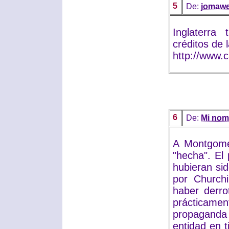
5
De:
jomaw
Inglaterra
créditos de 
http://www.
6
De:
Mi nom
A Montgomer
"hecha". El
hubieran sid
por Church
haber derr
prácticam
propaganda 
entidad en t