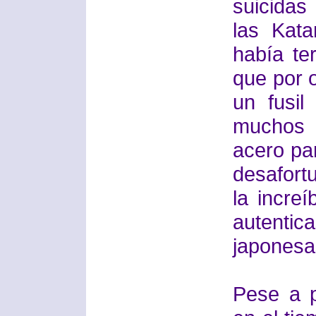
suicidas
las Kat
había te
que por o
un fusi
muchos 
acero pa
desafort
la incre
autent
japonesa
Pese a p