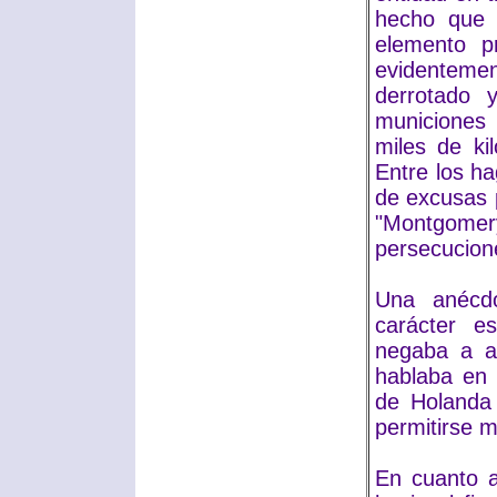
hecho que 
elemento p
evidentem
derrotado 
municiones
miles de ki
Entre los h
de excusas p
"Montgomery
persecucion
Una anécd
carácter 
negaba a a
hablaba en t
de Holanda 
permitirse 
En cuanto a