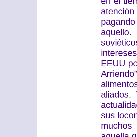
en el ti
atenci
pagand
aquello.
soviéti
interese
EEUU por
Arriend
alimento
aliados.
actualid
sus loco
muchos 
aquella g