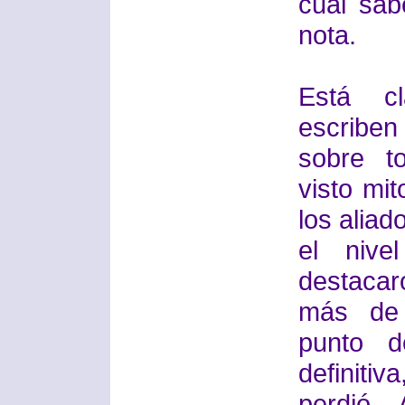
cual sab
nota.
Está c
escriben
sobre t
visto mit
los alia
el nive
destacar
más de 
punto d
definitiv
perdió 