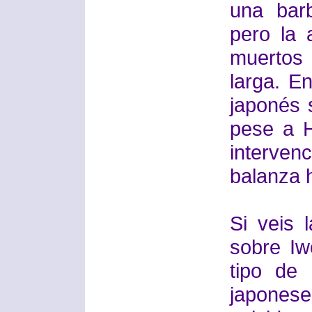
una barb
pero la 
muertos
larga. E
japonés 
pese a H
interven
balanza h
Si veis 
sobre Iw
tipo de
japones