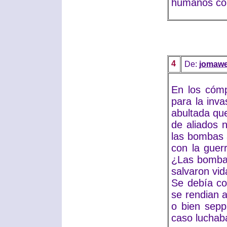
humanos co
4
De:
jomaw
En los cómp
para la inva
abultada qu
de aliados 
las bombas 
con la guer
¿Las bombas
salvaron vid
Se debía co
se rendian 
o bien sepp
caso luchab