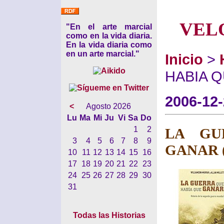
VEL
"En el arte marcial
como en la vida diaria.
En la vida diaria como
en un arte marcial."
Inicio
>
HABIA Q
2006-12
<
Agosto 2026
Lu
Ma
Mi
Ju
Vi
Sa
Do
1
2
LA GU
3
4
5
6
7
8
9
GANAR (
10
11
12
13
14
15
16
17
18
19
20
21
22
23
24
25
26
27
28
29
30
31
Todas las Historias