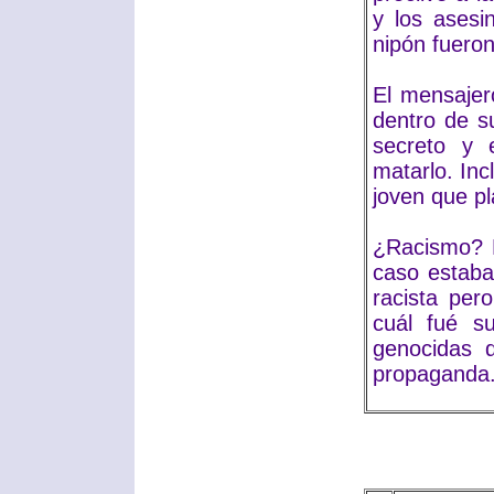
y los asesi
nipón fueron
El mensajero
dentro de s
secreto y 
matarlo. Inc
joven que pl
¿Racismo? P
caso estaba
racista per
cuál fué su
genocidas 
propaganda