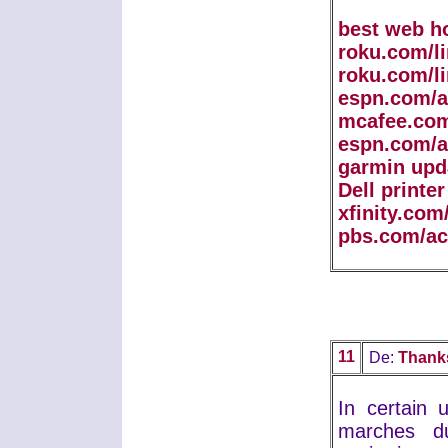
best web h
roku.com/l
roku.com/l
espn.com/a
mcafee.com
espn.com/a
garmin upd
Dell printe
xfinity.com
pbs.com/ac
11
De:
Thank
In certain 
marches d