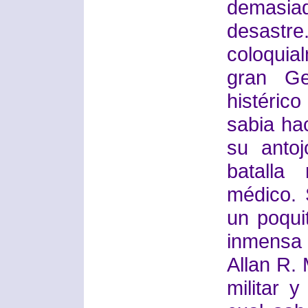
demasia
desastr
coloqui
gran Ge
histéric
sabia ha
su anto
batalla
médico. 
un poqui
inmensa 
Allan R. 
militar 