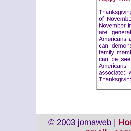
Thanksgivin
of November
November in
are general
Americans a
can demonst
family memb
can be seen
Americans 
associated w
Thanksgiving
© 2003 jomaweb |
Ho