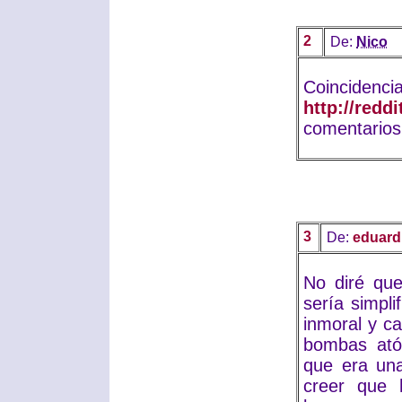
2
De:
Nico
Coinc
http://red
comentarios
3
De:
eduard
No diré que
sería simpl
inmoral y ca
bombas ató
que era una
creer que 