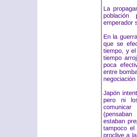
La propaga
población 
emperador s
En la guerr
que se efec
tiempo, y e
tiempo arr
poca efecti
entre bomba
negociación 
Japón intent
pero ni lo
comunicar 
(pensaban 
estaban pre
tampoco el
proclive a l