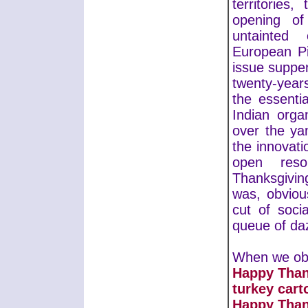
territories
opening of
untainted 
European Pi
issue suppe
twenty-years
the essenti
Indian orga
over the ya
the innovat
open resou
Thanksgiving
was, obviou
cut of soci
queue of daz
When we ob
Happy Than
turkey cart
Happy Than