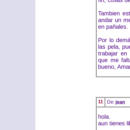
fin, cosas de
Tambien es
andar un me
en pañales.
Por lo demá
las pela, p
trabajar e
que me falt
bueno, Amaro
11
De:
joan
hola.
aun tienes l