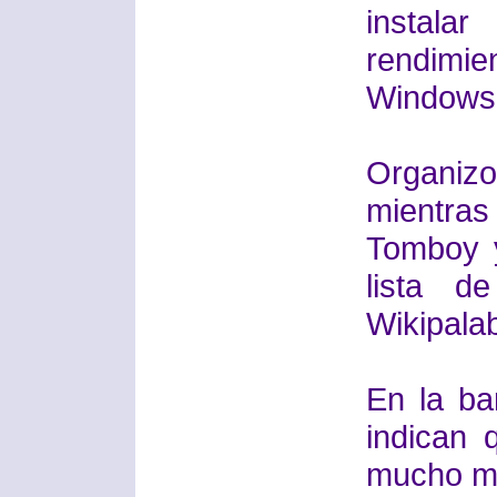
instala
rendimi
Windows 
Organiz
mientra
Tomboy y
lista d
Wikipala
En la ba
indican 
mucho me