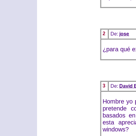
2
De:
jose
¿para qué ex
3
De:
David 
Hombre yo p
pretende co
basados en
esta aprec
windows?