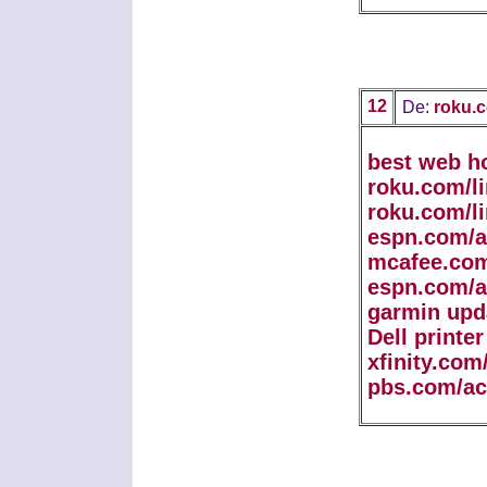
12
De:
roku.c
best web h
roku.com/l
roku.com/l
espn.com/a
mcafee.com
espn.com/a
garmin upd
Dell printe
xfinity.com
pbs.com/ac