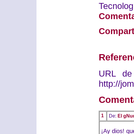
Tecno
Comenta
Compart
Referen
URL de 
http://j
Coment
1
De:
El gNu
¡Ay dios! qu