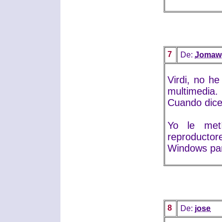
7
De:
Jomaw
Virdi, no h
multimedia.
Cuando dices
Yo le met
reproducto
Windows par
8
De:
jose