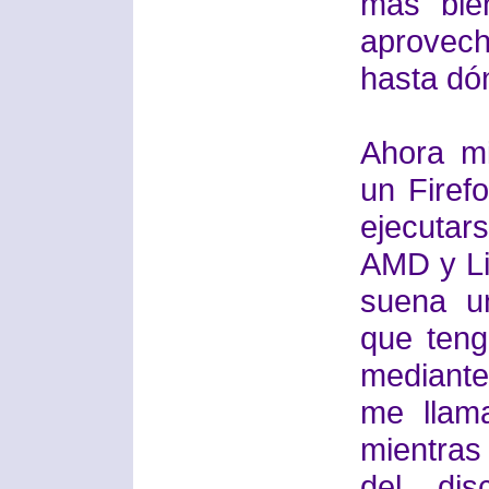
más bie
aprovec
hasta dón
Ahora mi
un Firef
ejecutar
AMD y Li
suena u
que teng
mediant
me llama
mientras
del di