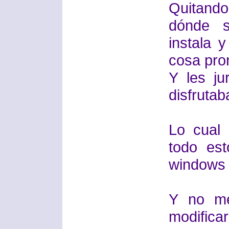
Quitando
dónde s
instala y
cosa pro
Y les j
disfrutab
Lo cual 
todo es
windows 
Y no me
modific