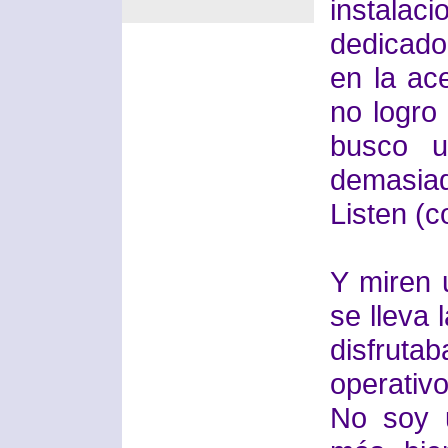
instalac
dedicado
en la ac
no logro
busco u
demasiad
Listen (
Y miren 
se lleva
disfruta
operati
No soy u