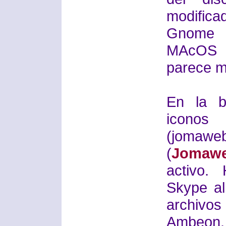
modifica
Gnome y
MAcOS 
parece 
En la b
ico
(jomawe
(
Jomaw
activo.
Skype a
archivo
Ambeon. 