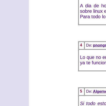
A dia de ho
sobre linux 
Para todo l
4
De:
pnongr
Lo que no e
ya te funci
5
De:
Algern
Si todo est