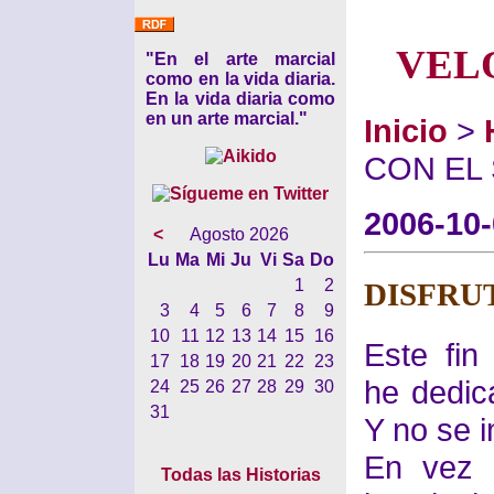
VEL
"En el arte marcial
como en la vida diaria.
En la vida diaria como
en un arte marcial."
Inicio
>
CON EL
2006-10
<
Agosto 2026
Lu
Ma
Mi
Ju
Vi
Sa
Do
1
2
DISFRU
3
4
5
6
7
8
9
10
11
12
13
14
15
16
Este fi
17
18
19
20
21
22
23
he dedica
24
25
26
27
28
29
30
31
Y no se 
En vez 
Todas las Historias