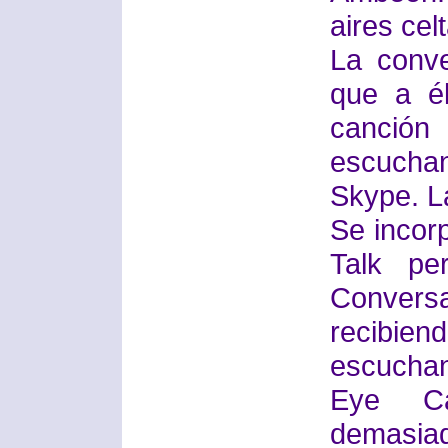
aires cel
La conve
que a é
canción
escuchan
Skype. L
Se incor
Talk pe
Conver
recibie
escucha
Eye C
demasiad