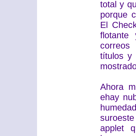
total y 
porque 
El Chec
flotant
correos
títulos 
mostrado
Ahora m
ehay nu
humedad
suroeste
applet 