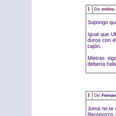
1
De:
enhiro
Supongo que 
Igual que U
duros con é
cajón.
Mietras sig
debería hab
2
De:
Ferna
Joma no te d
Reconozco 