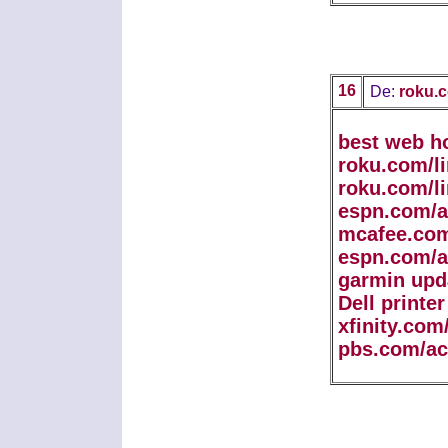
16
De:
roku.c
best web h
roku.com/l
roku.com/l
espn.com/a
mcafee.com
espn.com/a
garmin upd
Dell printe
xfinity.com
pbs.com/ac