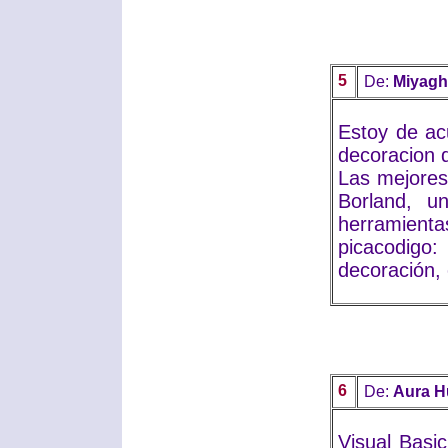
5
De:
Miyagh
Estoy de ac
decoracion d
Las mejores
Borland, u
herramientas
picacodigo
decoración, 
6
De:
Aura 
Visual Basi