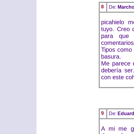
8
De:
Marcho
picahielo 
tuyo. Creo q
para que 
comentarios
Tipos como 
basura.
Me parece q
debería ser
con este coh
9
De:
Eduar
A mi me gu