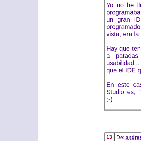
Yo no he ll
programaba 
un gran IDE
programador
vista, era l
Hay que ten
a patadas
usabilidad.
que el IDE 
En este ca
Studio es, 
;-)
13
De:
andre