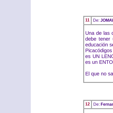
11
De:
JOMA
Una de las c
debe tener 
educación s
Picacódigos
es UN LENG
es un ENT
El que no s
12
De:
Ferna