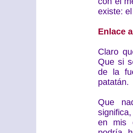
con el m
existe: e
Enlace a
Claro qu
Que si s
de la fu
patatán.
Que nad
significa
en mis d
podría 