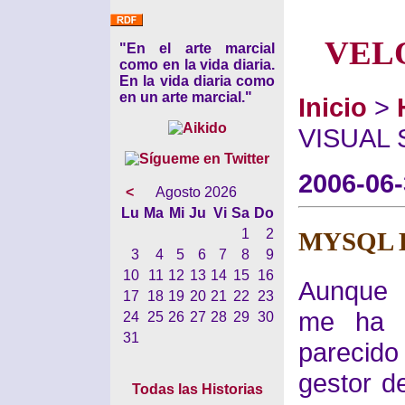
VEL
"En el arte marcial
como en la vida diaria.
En la vida diaria como
en un arte marcial."
Inicio
>
VISUAL 
2006-06
<
Agosto 2026
Lu
Ma
Mi
Ju
Vi
Sa
Do
1
2
MYSQL E
3
4
5
6
7
8
9
10
11
12
13
14
15
16
Aunque 
17
18
19
20
21
22
23
me ha 
24
25
26
27
28
29
30
31
parecido
gestor d
Todas las Historias