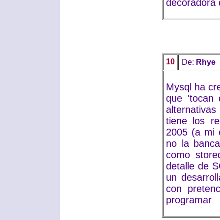
decoradora d
10
De:
Rhye
Mysql ha cr
que 'tocan 
alternativa
tiene los 
2005 (a mi 
no la banca
como stored
detalle de 
un desarrol
con preten
programar