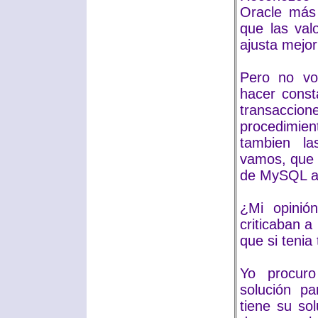
Oracle más 
que las val
ajusta mejor
Pero no vo
hacer cons
transaccion
procedimi
tambien la
vamos, que 
de MySQL alg
¿Mi opinió
criticaban a
que si tenia 
Yo procuro
solución p
tiene su so