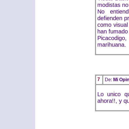
modistas no
No entien
defienden pr
como visual
han fumado 
Picacodigo
marihuana.
7
De:
Mi Opi
Lo unico q
ahora!!, y q