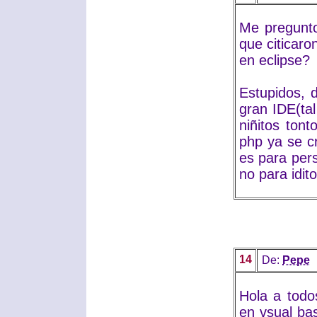
Me pregunto
que citicaro
en eclipse?
Estupidos, 
gran IDE(ta
niñitos ton
php ya se cr
es para per
no para idit
14
De:
Pepe
Hola a todo
en vsual bas