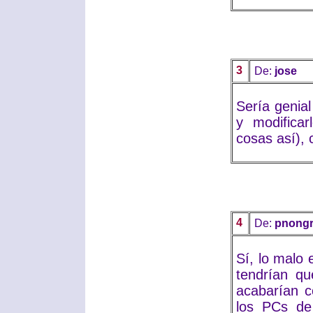
3
De:
jose
Sería genial
y modificar
cosas así),
4
De:
pnongr
Sí, lo malo 
tendrían qu
acabarían c
los PCs de