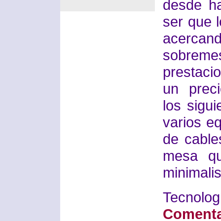
desde h
ser que l
acerca
sobreme
prestaci
un prec
los sigu
varios eq
de cable
mesa qu
minimalis
Tecno
Comenta