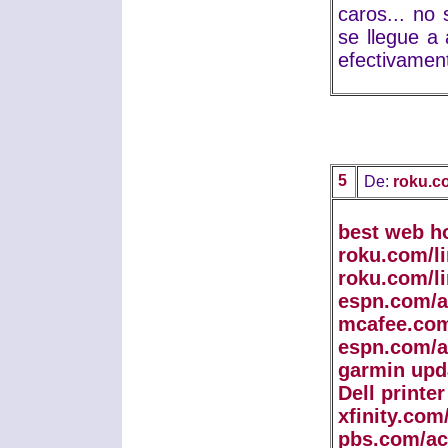
caros... no
se llegue a
efectivamen
5
De:
roku.c
best web h
roku.com/l
roku.com/l
espn.com/a
mcafee.com
espn.com/a
garmin upd
Dell printe
xfinity.com
pbs.com/ac