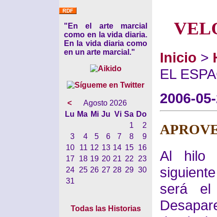
VEL
"En el arte marcial
como en la vida diaria.
En la vida diaria como
en un arte marcial."
Inicio
>
EL ESPA
2006-05
<
Agosto 2026
Lu
Ma
Mi
Ju
Vi
Sa
Do
1
2
APROVE
3
4
5
6
7
8
9
10
11
12
13
14
15
16
Al hilo
17
18
19
20
21
22
23
siguient
24
25
26
27
28
29
30
31
será el
Desapar
Todas las Historias