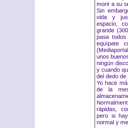
morir a su se
Sin embarg
vida y ju
espacio, c
grande (300
pasa todos
equípate c
(Mediaporta
unos buenos
ningún disc
y cuando qui
del dedo de 
Yo hace má
de la mes
almacenam
Normalmente
rápidas, co
pero si hay
normal y me