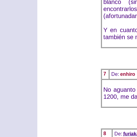
blanco (s
encontra
(afortunada
Y en cuanto
también se m
7
De:
enhiro
No aguanto 
1200, me da
8
De:
furiak