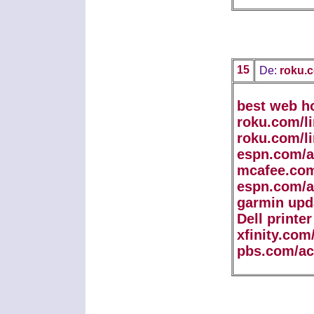
15
De:
roku.c
best web h
roku.com/l
roku.com/l
espn.com/a
mcafee.com
espn.com/a
garmin upd
Dell printe
xfinity.com
pbs.com/ac