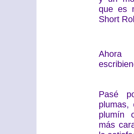
que es m
Short Rol
Ahora 
escribie
Pasé p
plumas, 
plumín 
más car