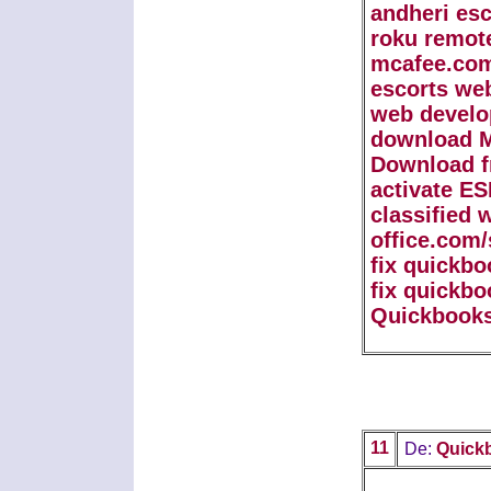
andheri esc
roku remot
mcafee.com
escorts we
web develo
download M
Download f
activate E
classified 
office.com/
fix quickbo
fix quickbo
Quickbooks
11
De:
Quick