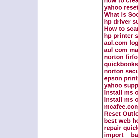
how to cre
yahoo rese
What is So
hp driver s
How to sca
hp printer 
aol.com log
aol com ma
norton firf
quickbooks
norton sec
epson print
yahoo supp
Install ms 
Install ms 
mcafee.com
Reset Outl
best web ho
repair qui
import b