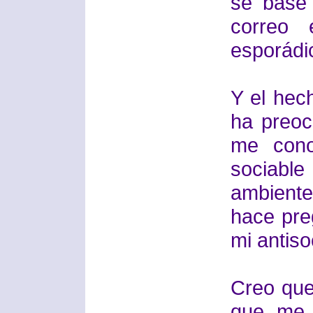
se base
correo 
esporádi
Y el hec
ha preoc
me con
sociable
ambiente 
hace pre
mi antiso
Creo que
que me c