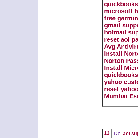
quickbooks
microsoft 
free garmi
gmail supp
hotmail su
reset aol 
Avg Antivir
Install Nor
Norton Pas
Install Mic
quickbooks
yahoo cust
reset yaho
Mumbai Es
13
De:
aol su