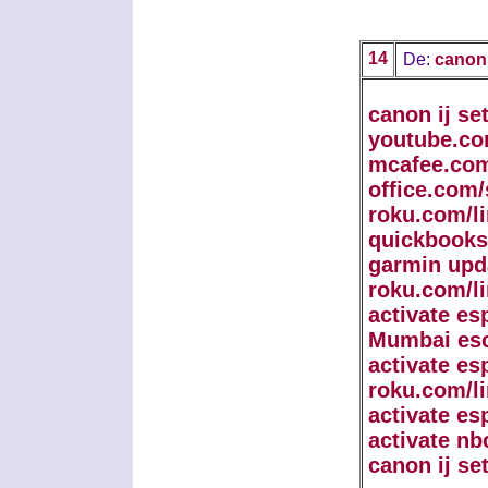
14
De:
canon 
canon ij se
youtube.co
mcafee.com
office.com/
roku.com/l
quickbooks
garmin upd
roku.com/l
activate es
Mumbai esc
activate es
roku.com/l
activate es
activate nb
canon ij se