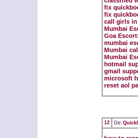
classified 
fix quickbo
fix quickbo
call girls 
Mumbai Es
Goa Escort
mumbai esc
Mumbai call
Mumbai Es
hotmail su
gmail supp
microsoft 
reset aol 
12
De:
Quick