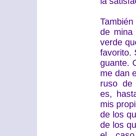
la satisf
También
de mina 
verde qu
favorito
guante. O
me dan e
ruso de 
es, hast
mis propi
de los q
de los q
el caso