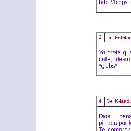
http://blogs
3
De:
Estefa
Yo creía que
calle, dest
*glubs*
4
De:
K-land
Dios... pe
pirraba por l
Te comprend