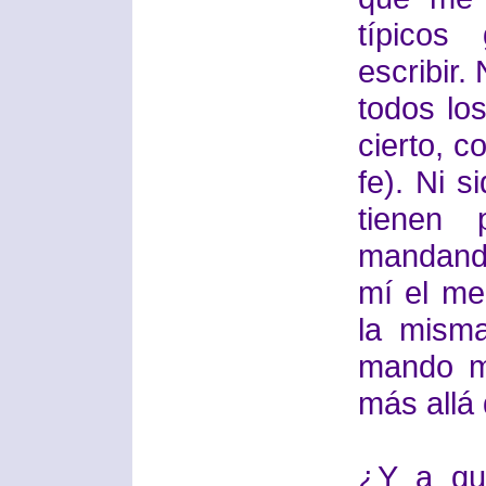
típicos
escribir.
todos lo
cierto, 
fe). Ni 
tienen 
mandando
mí el me
la misma
mando m
más allá 
¿Y a qu