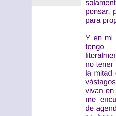
solame
pensar, p
para pro
Y en mi 
tengo 
literalm
no tener
la mitad
vástagos
vivan en
me encu
de agend