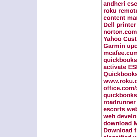
andheri esc
roku remot
content ma
Dell printe
norton.com
Yahoo Cust
Garmin upd
mcafee.com
quickbooks
activate E
Quickbooks
www.roku.c
office.com/
quickbooks
roadrunner
escorts we
web develo
download M
Download f