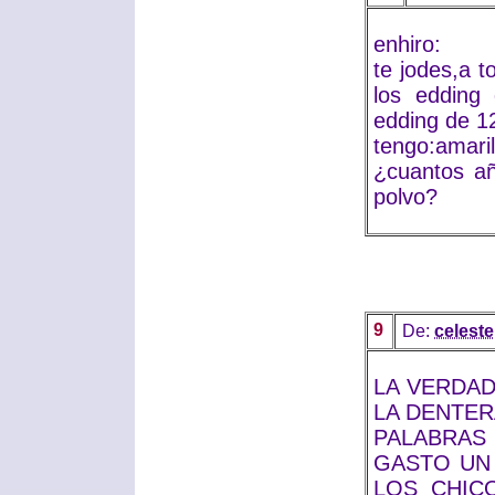
enhiro:
te jodes,a t
los edding
edding de 1
tengo:amaril
¿cuantos añ
polvo?
9
De:
celeste
LA VERDAD
LA DENTER
PALABRAS
GASTO UN
LOS CHICO