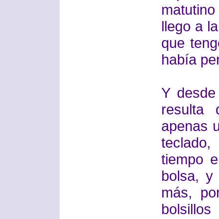
matutino
llego a l
que teng
había pe
Y desde
resulta
apenas us
teclado
tiempo 
bolsa, y
más, po
bolsillo