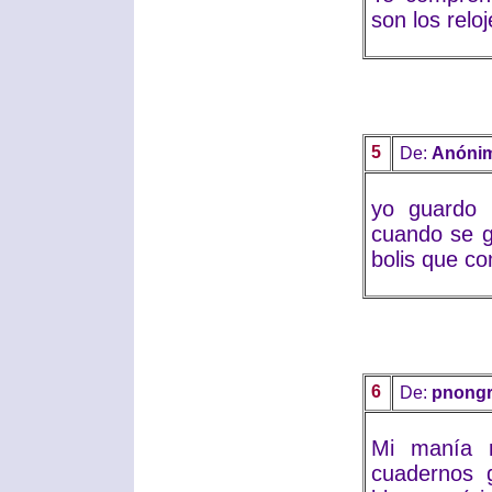
son los reloj
5
De:
Anóni
yo guardo 
cuando se g
bolis que co
6
De:
pnongr
Mi manía r
cuadernos g