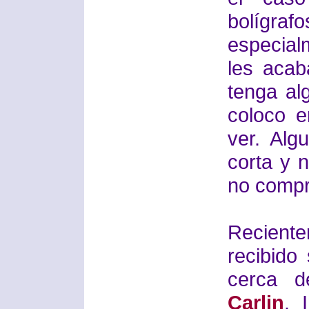
bolíg
especial
les acab
tenga al
coloco e
ver. Alg
corta y n
no compr
Recient
recibido
cerca d
Carlin
. 