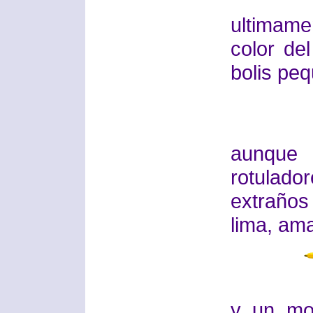
ultimam
color de
bolis peq
aunque
rotulad
extraño
lima, ama
y un mo