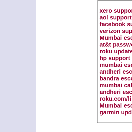
xero suppo
aol support
facebook s
verizon sup
Mumbai esc
at&t passw
roku updat
hp support
mumbai esc
andheri esc
bandra esc
mumbai call
andheri esc
roku.com/l
Mumbai esc
garmin upd