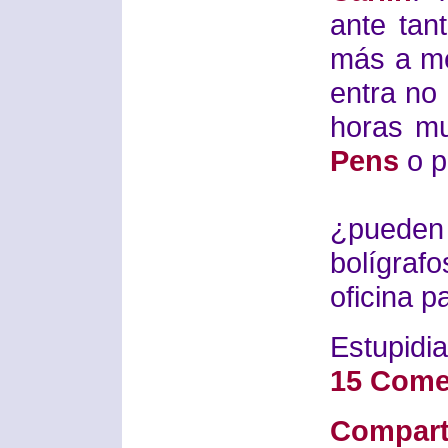
ante tan
más a me
entra no 
horas m
Pens
o p
¿pueden 
bolígrafo
oficina 
Estupidia
15 Come
Compart