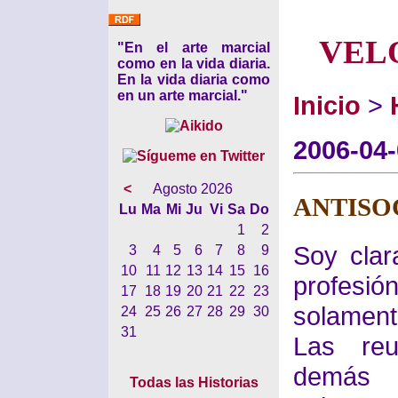
VEL
"En el arte marcial
como en la vida diaria.
En la vida diaria como
en un arte marcial."
Inicio
>
2006-04
<
Agosto 2026
ANTISO
Lu
Ma
Mi
Ju
Vi
Sa
Do
1
2
Soy clar
3
4
5
6
7
8
9
10
11
12
13
14
15
16
profesió
17
18
19
20
21
22
23
solament
24
25
26
27
28
29
30
31
Las reu
demás 
Todas las Historias