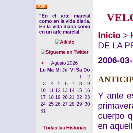
VEL
"En el arte marcial
como en la vida diaria.
En la vida diaria como
en un arte marcial."
Inicio
>
DE LA 
2006-03
<
Agosto 2026
Lu
Ma
Mi
Ju
Vi
Sa
Do
1
2
ANTICI
3
4
5
6
7
8
9
10
11
12
13
14
15
16
Y ante e
17
18
19
20
21
22
23
primave
24
25
26
27
28
29
30
31
cuerpo q
en aquell
Todas las Historias