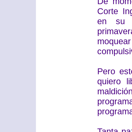
De mome
Corte In
en su i
primave
moquea
compulsi
Pero est
quiero 
maldici
program
programa
Tanta pa