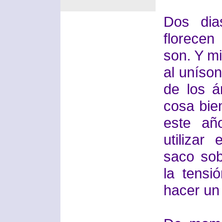
Dos dia
florece
son. Y m
al uníson
de los á
cosa bie
este añ
utilizar
saco sob
la tens
hacer un 