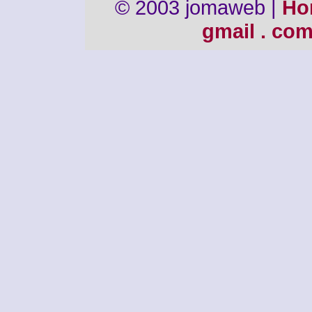
© 2003 jomaweb |
Ho
gmail . co