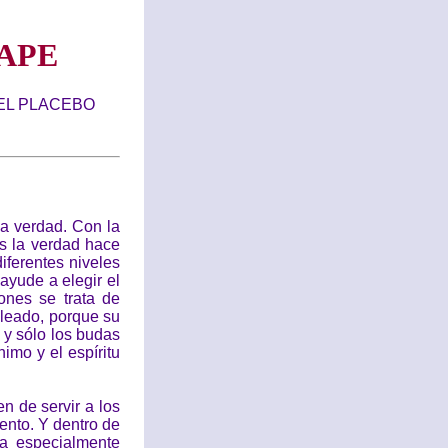
APE
EL PLACEBO
a verdad. Con la
s la verdad hace
iferentes niveles
ayude a elegir el
ones se trata de
mpleado, porque su
 y sólo los budas
imo y el espíritu
n de servir a los
ento. Y dentro de
na especialmente