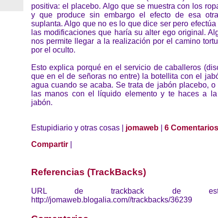
positiva: el placebo. Algo que se muestra con los rop
y que produce sin embargo el efecto de esa otr
suplanta. Algo que no es lo que dice ser pero efectúa 
las modificaciones que haría su alter ego original. A
nos permite llegar a la realización por el camino tortu
por el oculto.
Esto explica porqué en el servicio de caballeros (di
que en el de señoras no entre) la botellita con el jab
agua cuando se acaba. Se trata de jabón placebo, o 
las manos con el líquido elemento y te haces a l
jabón.
Estupidiario y otras cosas |
jomaweb
|
6 Comentario
Compartir
|
Referencias (TrackBacks)
URL de trackback de esta 
http://jomaweb.blogalia.com//trackbacks/36239