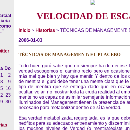
VELOCIDAD DE ESC
rcial
iaria.
 como
Inicio
>
Historias
> TÉCNICAS DE MANAGEMENT: 
."
2006-01-03
TÉCNICAS DE MANAGEMENT: EL PLACEBO
Todo buen gurú sabe que no siempre ha de decirse l
a
Do
verdad escogemos el camino recto pero en ocasione
1
2
más mal que bien y hay que mentir. Y dentro de los d
de mentira el gurú debe tener una mente clara que le 
8
9
tipo de mentira que se entrega dado que en ocasi
15
16
ocultar, velar, no mostrar toda la cruda realidad al e
22
23
mente no es capaz de asimilar semejante información
29
30
iluminados del Management tienen la presencia de án
necesario para metabolizar dentro de sí la verdad.
Esa verdad metabolizada, regurgitada, es la que debe
neófitos para su adecuado entrenamiento y discernimi
rias
los muchos niveles de Verdad (o mentira)existe u