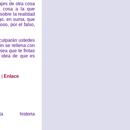
ajes de otra cosa
a cosa a la que
sobre la realidad
lgo, en suma, que
oso, por el falso,
sculparán ustedes
ón se rellena con
sea que te frotas
a idea de que es
s
|
Enlace
historia