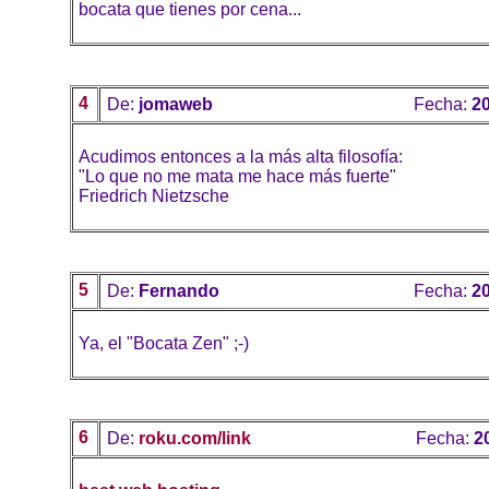
bocata que tienes por cena...
4
De:
jomaweb
Fecha:
20
Acudimos entonces a la más alta filosofía:
"Lo que no me mata me hace más fuerte"
Friedrich Nietzsche
5
De:
Fernando
Fecha:
20
Ya, el "Bocata Zen" ;-)
6
De:
roku.com/link
Fecha:
2